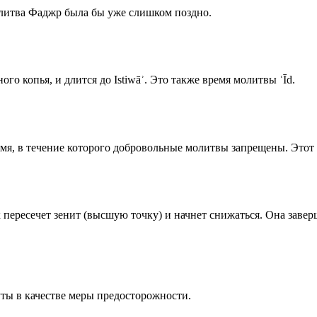
олитва Фаджр была бы уже слишком поздно.
го копья, и длится до Istiwāʾ. Это также время молитвы ʿĪd.
емя, в течение которого добровольные молитвы запрещены. Этот 
к пересечет зенит (высшую точку) и начнет снижаться. Она заве
ты в качестве меры предосторожности.