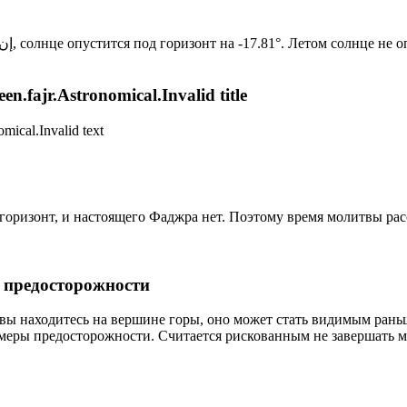
Новый день по солнечному календарю. Сегодня, إن شاء الله, солнце опустится под горизонт на -17.81°. Ле
n.fajr.Astronomical.Invalid title
mical.Invalid text
д горизонт, и настоящего Фаджра нет. Поэтому время молитвы ра
р предосторожности
 вы находитесь на вершине горы, оно может стать видимым рань
меры предосторожности. Считается рискованным не завершать м