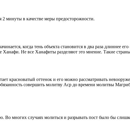
я 2 минуты в качестве меры предосторожности.
чинается, когда тень объекта становится в два раза длиннее ег
ие Ханафи. Не все Ханафиты разделяют это мнение. Такие страны,
етает красноватый оттенок и его можно рассматривать невооруж
 обязанность совершить молитву Аср до времени молитвы Магриб
рю. Во многих случаях молиться и разрывать пост было бы слишк