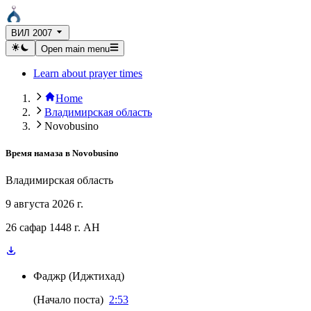
ВИЛ 2007
Open main menu
Learn about prayer times
Home
Владимирская область
Novobusino
Время намаза в
Novobusino
Владимирская область
9 августа 2026 г.
26 сафар 1448 г. AH
Фаджр
(
Иджтихад
)
(
Начало поста
)
2:53