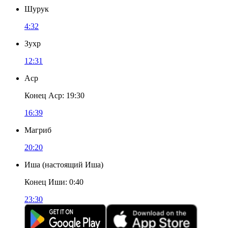
Шурук
4:32
Зухр
12:31
Аср
Конец Аср
:
19:30
16:39
Магриб
20:20
Иша
(
настоящий Иша
)
Конец Иши
:
0:40
23:30