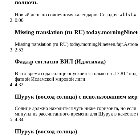
полночь
0:00
Missing translation (ru-RU) today.morningNinetee
Missing translation (ru-RU) today.morningNineteen.fajr.Astrono
2:53
Фаджр согласно ВИЛ (Иджтихад)
В это время года солнце опускается только на -17.81° по
фатвой Исламской мировой лиги.
4:32
Шурук (восход солнца) с использованием ме
Солнце должно находиться чуть ниже горизонта, но если
минуты из рассчитанного времени для Шурук в качестве 
4:34
Шурук (восход солнца)