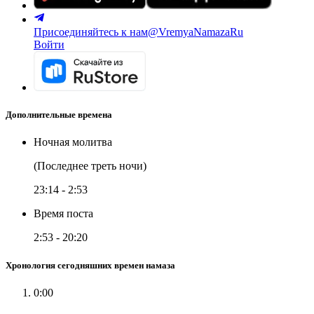
Присоединяйтесь к нам
@VremyaNamazaRu
Войти
Дополнительные времена
Ночная молитва
(Последнее треть ночи)
23:14
-
2:53
Время поста
2:53
-
20:20
Хронология сегодняшних времен намаза
0:00