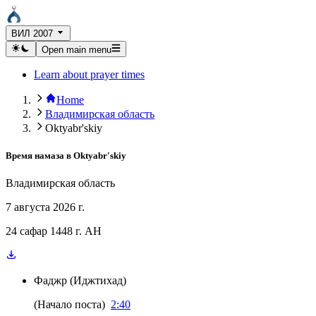
ВИЛ 2007
Open main menu
Learn about prayer times
Home
Владимирская область
Oktyabr'skiy
Время намаза в
Oktyabr'skiy
Владимирская область
7 августа 2026 г.
24 сафар 1448 г. AH
Фаджр
(
Иджтихад
)
(
Начало поста
)
2:40