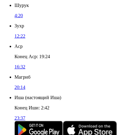
Шурук
4:20
Зухр
12:22
Аср
Конец Аср
:
19:24
16:32
Магриб
20:14
Иша
(
настоящий Иша
)
Конец Иши
:
2:42
23:37