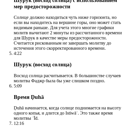
Шурук (восход солнца) с использованием
мер предосторожности
Солнце должно находиться чуть ниже горизонта, но
если вы находитесь на вершине горы, оно может стать
видимым раньше. Для учета этого многие графики
молитв вычитают 2 минуты из рассчитанного времени
для Шурук в качестве меры предосторожности.
Считается рискованным не завершать молитву до
истечения этого скорректированного времени.
4:22
Шурук (восход солнца)
Восход солнца расчитывается. В большинстве случаев
молитва Фаджр была бы уже слишком поздно.
5:09
Время Ḍuhā
Ḍuhā начинается, когда солнце поднимается на высоту
одного копья, и длится до Istiwāʾ. Это также время
молитвы ʿĪd.
12:16