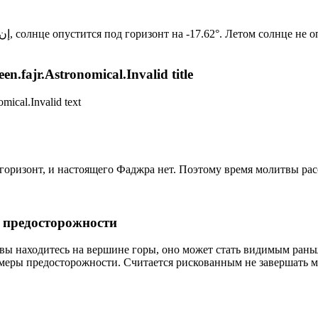
Новый день по солнечному календарю. Сегодня, إن شاء الله, солнце опустится под горизонт на -17.62°. Ле
n.fajr.Astronomical.Invalid title
mical.Invalid text
д горизонт, и настоящего Фаджра нет. Поэтому время молитвы ра
р предосторожности
 вы находитесь на вершине горы, оно может стать видимым рань
меры предосторожности. Считается рискованным не завершать м