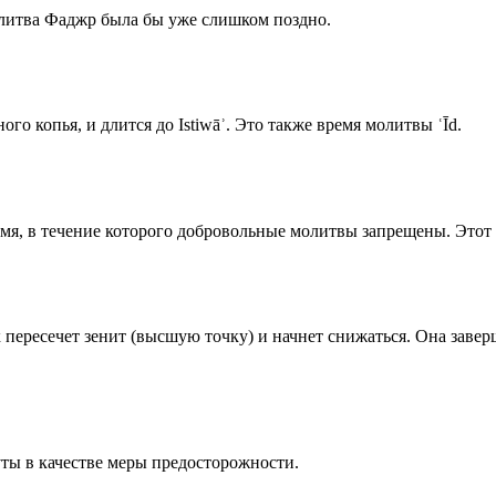
олитва Фаджр была бы уже слишком поздно.
го копья, и длится до Istiwāʾ. Это также время молитвы ʿĪd.
емя, в течение которого добровольные молитвы запрещены. Этот 
к пересечет зенит (высшую точку) и начнет снижаться. Она заве
ты в качестве меры предосторожности.