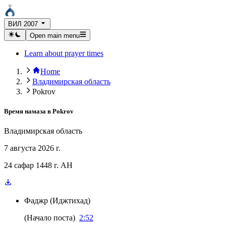
ВИЛ 2007
Open main menu
Learn about prayer times
Home
Владимирская область
Pokrov
Время намаза в
Pokrov
Владимирская область
7 августа 2026 г.
24 сафар 1448 г. AH
Фаджр
(
Иджтихад
)
(
Начало поста
)
2:52