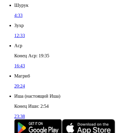
Шурук
4:33
Зухр
12:33
Аср
Конец Аср
:
19:35
16:43
Магриб
20:24
Иша
(
настоящий Иша
)
Конец Иши
:
2:54
23:38