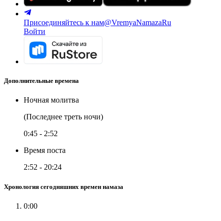
Присоединяйтесь к нам
@VremyaNamazaRu
Войти
Дополнительные времена
Ночная молитва
(Последнее треть ночи)
0:45
-
2:52
Время поста
2:52
-
20:24
Хронология сегодняшних времен намаза
0:00