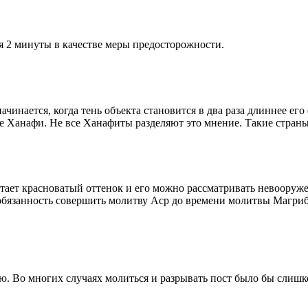
я 2 минуты в качестве меры предосторожности.
чинается, когда тень объекта становится в два раза длиннее ег
ие Ханафи. Не все Ханафиты разделяют это мнение. Такие страны,
етает красноватый оттенок и его можно рассматривать невооруж
 обязанность совершить молитву Аср до времени молитвы Магриб
рю. Во многих случаях молиться и разрывать пост было бы слишк