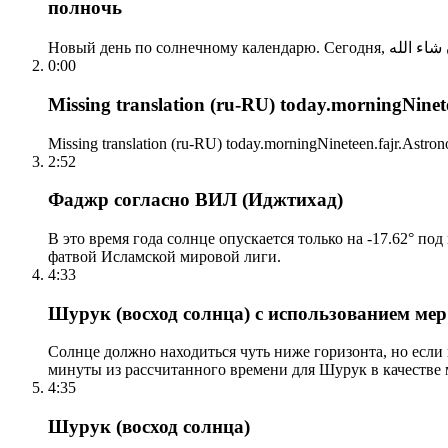
полночь
0:00
Missing translation (ru-RU) today.morningNinetee
Missing translation (ru-RU) today.morningNineteen.fajr.Astrono
2:52
Фаджр согласно ВИЛ (Иджтихад)
В это время года солнце опускается только на -17.62° по
фатвой Исламской мировой лиги.
4:33
Шурук (восход солнца) с использованием ме
Солнце должно находиться чуть ниже горизонта, но если
минуты из рассчитанного времени для Шурук в качестве 
4:35
Шурук (восход солнца)