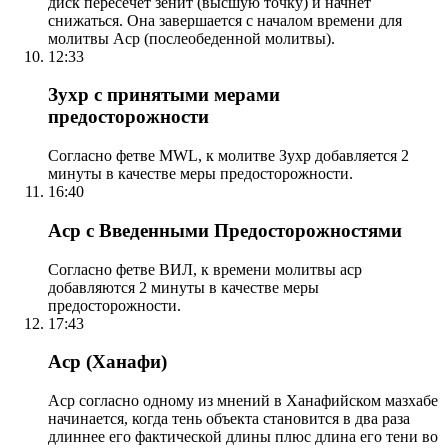
диск пересечет зенит (высшую точку) и начнет
снижаться. Она завершается с началом времени для
молитвы Аср (послеобеденной молитвы).
12:33
Зухр с принятыми мерами
предосторожности
Согласно фетве MWL, к молитве Зухр добавляется 2
минуты в качестве меры предосторожности.
16:40
Аср с Введенными Предосторожностями
Согласно фетве ВИЛ, к времени молитвы аср
добавляются 2 минуты в качестве меры
предосторожности.
17:43
Аср (Ханафи)
Аср согласно одному из мнений в Ханафийском мазхабе
начинается, когда тень объекта становится в два раза
длиннее его фактической длины плюс длина его тени во