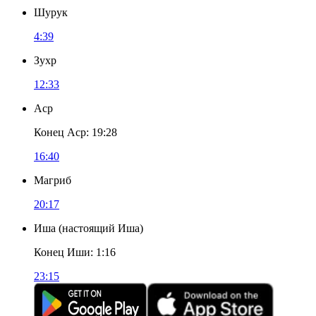
Шурук
4:39
Зухр
12:33
Аср
Конец Аср
:
19:28
16:40
Магриб
20:17
Иша
(
настоящий Иша
)
Конец Иши
:
1:16
23:15