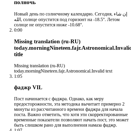
полночь
Новый день по солнечному календарю. Сегодня, إن شاء
الله, солнце опустится под горизонт на -18.5°. Летом
солнце не опустится ниже -10.68°.
0:00
Missing translation (ru-RU)
today.morningNineteen.fajr.Astronomical.Invali
title
Missing translation (ru-RU)
today.morningNineteen.fajr.Astronomical.Invalid text
1:05
фаджр VIL
Пост начинается с фаджра. Однако, как меру
предосторожности, эта методика вычитает примерно 2
минуты из рассчитанного времени фаджра для начала
поста. Важно отметить, что хотя эти скорректированные
временные показатели позволяют начать пост, это может
быть слишком рано для выполнения намаза фаджр.
1:07