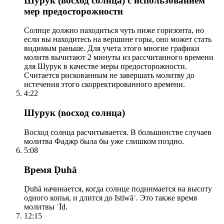
Шурук (восход солнца) с использованием
мер предосторожности
Солнце должно находиться чуть ниже горизонта, но
если вы находитесь на вершине горы, оно может стать
видимым раньше. Для учета этого многие графики
молитв вычитают 2 минуты из рассчитанного времени
для Шурук в качестве меры предосторожности.
Считается рискованным не завершать молитву до
истечения этого скорректированного времени.
4:22
Шурук (восход солнца)
Восход солнца расчитывается. В большинстве случаев
молитва Фаджр была бы уже слишком поздно.
5:08
Время Ḍuhā
Ḍuhā начинается, когда солнце поднимается на высоту
одного копья, и длится до Istiwāʾ. Это также время
молитвы ʿĪd.
12:15