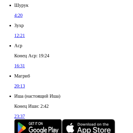
Шурук
4:20
Зухр
12:21
Аср
Конец Аср
:
19:24
16:31
Магриб
20:13
Иша
(
настоящий Иша
)
Конец Иши
:
2:42
23:37