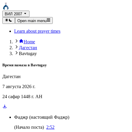
ВИЛ 2007
Open main menu
Learn about prayer times
Home
Дагестан
Bavtugay
Время намаза в
Bavtugay
Дагестан
7 августа 2026 г.
24 сафар 1448 г. AH
Фаджр
(
настоящий Фаджр
)
(
Начало поста
)
2:52