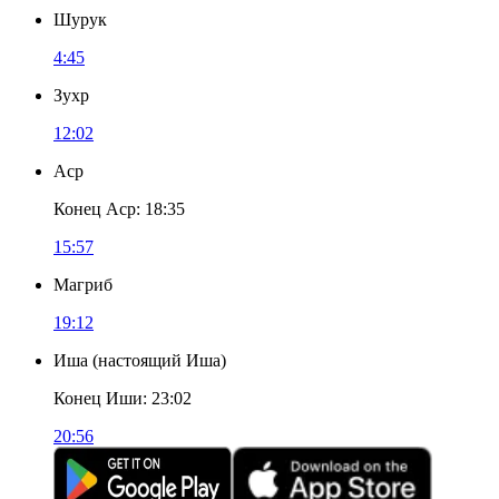
Шурук
4:45
Зухр
12:02
Аср
Конец Аср
:
18:35
15:57
Магриб
19:12
Иша
(
настоящий Иша
)
Конец Иши
:
23:02
20:56