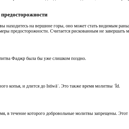
р предосторожности
 вы находитесь на вершине горы, оно может стать видимым рань
меры предосторожности. Считается рискованным не завершать м
олитва Фаджр была бы уже слишком поздно.
го копья, и длится до Istiwāʾ. Это также время молитвы ʿĪd.
емя, в течение которого добровольные молитвы запрещены. Этот 