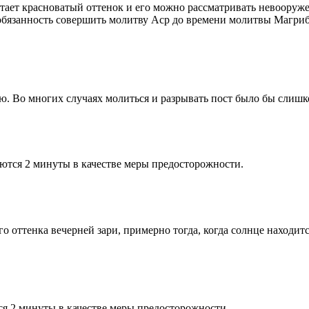
етает красноватый оттенок и его можно рассматривать невооруж
 обязанность совершить молитву Аср до времени молитвы Магриб
рю. Во многих случаях молиться и разрывать пост было бы слишк
ются 2 минуты в качестве меры предосторожности.
 оттенка вечерней зари, примерно тогда, когда солнце находитс
я 2 минуты в качестве меры предосторожности.