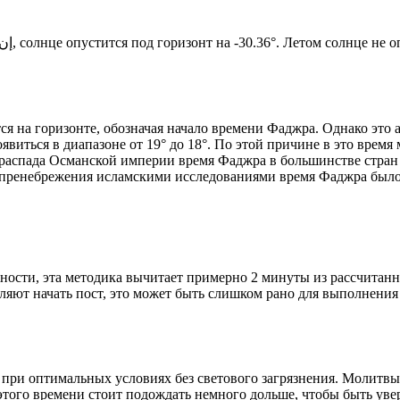
Новый день по солнечному календарю. Сегодня, إن شاء الله, солнце опустится под горизонт на -30.36°. Лет
я на горизонте, обозначая начало времени Фаджра. Однако это 
явиться в диапазоне от 19° до 18°. По этой причине в это врем
До распада Османской империи время Фаджра в большинстве стран
 пренебрежения исламскими исследованиями время Фаджра было у
ности, эта методика вычитает примерно 2 минуты из рассчитанн
ляют начать пост, это может быть слишком рано для выполнения
 при оптимальных условиях без светового загрязнения. Молитвы
этого времени стоит подождать немного дольше, чтобы быть уве