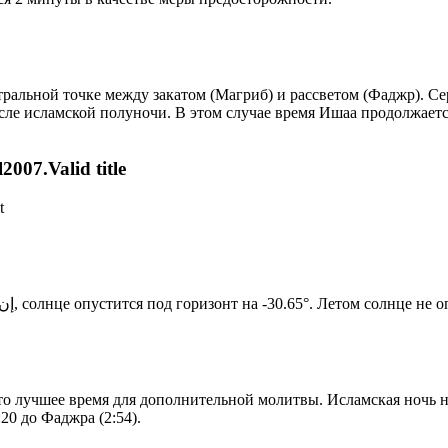
альной точке между закатом (Магриб) и рассветом (Фаджр). Сере
сле исламской полуночи. В этом случае время Ишаа продолжаетс
007.Valid title
t
Новый день по солнечному календарю. Сегодня, إن شاء الله, солнце опустится под горизонт на -30.65°. Лет
то лучшее время для дополнительной молитвы. Исламская ночь на
20 до Фаджра (2:54).