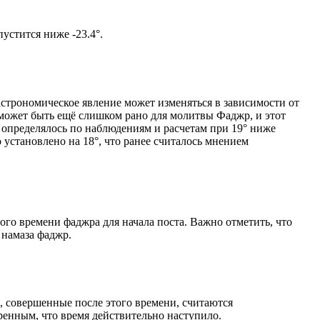
ом солнце не опустится ниже -23.4°.
астрономическое явление может изменяться в зависимости от
я может быть ещё слишком рано для молитвы Фаджр, и этот
 определялось по наблюдениям и расчетам при 19° ниже
становлено на 18°, что ранее считалось мнением
ого времени фаджра для начала поста. Важно отметить, что
 намаза фаджр.
, совершенные после этого времени, считаются
ренным, что время действительно наступило.