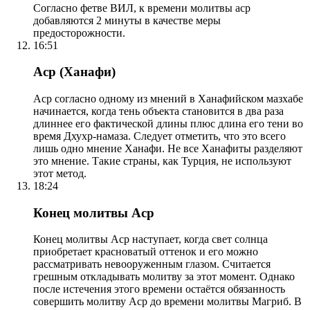
Согласно фетве ВИЛ, к времени молитвы аср
добавляются 2 минуты в качестве меры
предосторожности.
16:51
Аср (Ханафи)
Аср согласно одному из мнений в Ханафийском мазхабе
начинается, когда тень объекта становится в два раза
длиннее его фактической длины плюс длина его тени во
время Дхухр-намаза. Следует отметить, что это всего
лишь одно мнение Ханафи. Не все Ханафиты разделяют
это мнение. Такие страны, как Турция, не используют
этот метод.
18:24
Конец молитвы Аср
Конец молитвы Аср наступает, когда свет солнца
приобретает красноватый оттенок и его можно
рассматривать невооруженным глазом. Считается
грешным откладывать молитву за этот момент. Однако
после истечения этого времени остаётся обязанность
совершить молитву Аср до времени молитвы Магриб. В