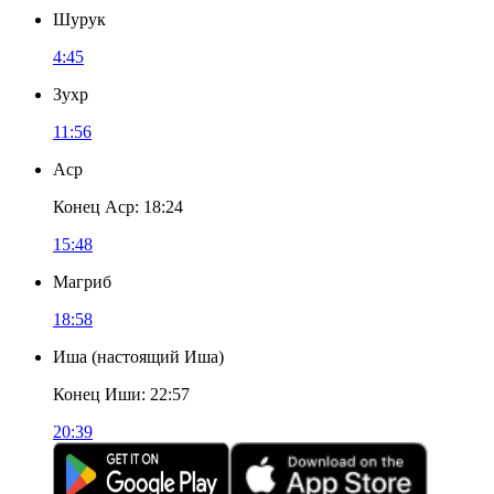
Шурук
4:45
Зухр
11:56
Аср
Конец Аср
:
18:24
15:48
Магриб
18:58
Иша
(
настоящий Иша
)
Конец Иши
:
22:57
20:39