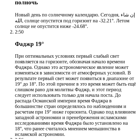
полночь
Новый день по солнечному календарю. Сегодня, إن شاء
الله, солнце опустится под горизонт на -32.21°. Летом
солнце не опустится ниже -24.68°.
2:50
Фаджр 19°
При оптимальных условиях первый слабый свет
появляется на горизонте, обозначая начало времени
Фаджра. Однако это астрономическое явление может
изменяться в зависимости от атмосферных условий. В
результате первый свет может появиться в диапазоне от
19° до 18°. По этой причине в это время может быть ещё
слишком рано для молитвы Фаджр, и этот период
следует использовать только для начала поста. До
распада Османской империи время Фаджра в
большинстве стран определялось по наблюдениям и
расчетам при 19° ниже горизонта. Однако под влиянием
западной астрономии и пренебрежения исламскими
исследованиями время Фаджра было установлено на
18°, что ранее считалось мнением меньшинства в
исламской астрономии.