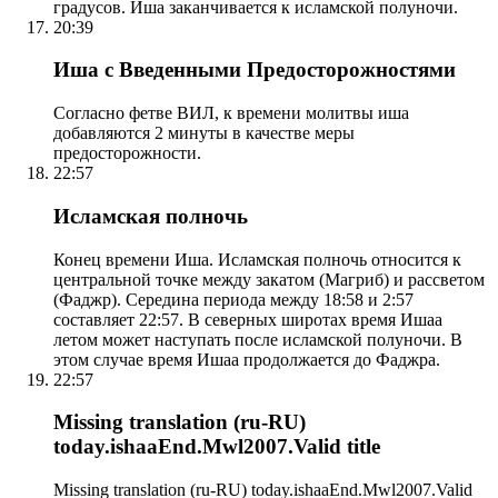
градусов. Иша заканчивается к исламской полуночи.
20:39
Иша с Введенными Предосторожностями
Согласно фетве ВИЛ, к времени молитвы иша
добавляются 2 минуты в качестве меры
предосторожности.
22:57
Исламская полночь
Конец времени Иша. Исламская полночь относится к
центральной точке между закатом (Магриб) и рассветом
(Фаджр). Середина периода между 18:58 и 2:57
составляет 22:57. В северных широтах время Ишаа
летом может наступать после исламской полуночи. В
этом случае время Ишаа продолжается до Фаджра.
22:57
Missing translation (ru-RU)
today.ishaaEnd.Mwl2007.Valid title
Missing translation (ru-RU) today.ishaaEnd.Mwl2007.Valid