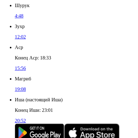
Шурук
4:48
Зухр
12:02
Аср
Конец Аср
:
18:33
15:56
Магриб
19:08
Иша
(
настоящий Иша
)
Конец Иши
:
23:01
20:52