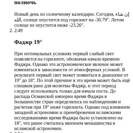
полночь
Новый день по солнечному календарю. Сегодня, إن شاء
الله, солнце опустится под горизонт на -30.79°. Летом
солнце не опустится ниже -23.26°.
2:49
Фаджр 19°
При оптимальных условиях первый слабый свет
появляется на горизонте, обозначая начало времени
Фаджра. Однако это астрономическое явление может
изменяться в зависимости от атмосферных условий. В
результате первый свет может появиться в диапазоне от
19° до 18°. По этой причине в это время может быть ещё
слишком рано для молитвы Фаджр, и этот период
следует использовать только для начала поста. До
распада Османской империи время Фаджра в
большинстве стран определялось по наблюдениям и
расчетам при 19° ниже горизонта. Однако под влиянием
западной астрономии и пренебрежения исламскими
исследованиями время Фаджра было установлено на
18°, что ранее считалось мнением меньшинства в
исламской астрономии.