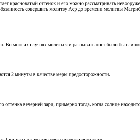
етает красноватый оттенок и его можно рассматривать невооруж
 обязанность совершить молитву Аср до времени молитвы Магриб
рю. Во многих случаях молиться и разрывать пост было бы слишк
ются 2 минуты в качестве меры предосторожности.
 оттенка вечерней зари, примерно тогда, когда солнце находитс
я 2 минуты в качестве меры предосторожности.