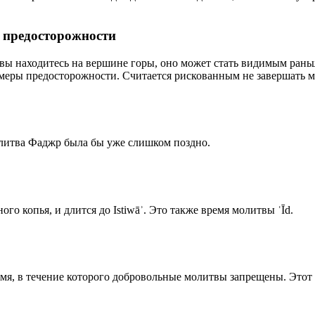
р предосторожности
 вы находитесь на вершине горы, оно может стать видимым рань
меры предосторожности. Считается рискованным не завершать м
олитва Фаджр была бы уже слишком поздно.
го копья, и длится до Istiwāʾ. Это также время молитвы ʿĪd.
емя, в течение которого добровольные молитвы запрещены. Этот 