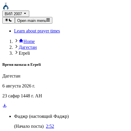
ВИЛ 2007
Open main menu
Learn about prayer times
Home
Дагестан
Erpeli
Время намаза в
Erpeli
Дагестан
6 августа 2026 г.
23 сафар 1448 г. AH
Фаджр
(
настоящий Фаджр
)
(
Начало поста
)
2:52