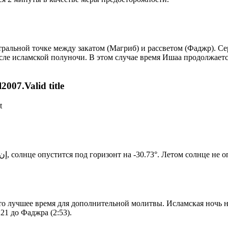
альной точке между закатом (Магриб) и рассветом (Фаджр). Сере
сле исламской полуночи. В этом случае время Ишаа продолжаетс
007.Valid title
t
Новый день по солнечному календарю. Сегодня, إن شاء الله, солнце опустится под горизонт на -30.73°. Ле
то лучшее время для дополнительной молитвы. Исламская ночь на
21 до Фаджра (2:53).