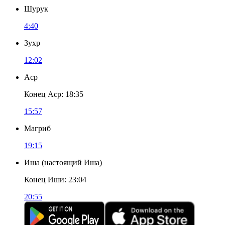
Шурук
4:40
Зухр
12:02
Аср
Конец Аср
:
18:35
15:57
Магриб
19:15
Иша
(
настоящий Иша
)
Конец Иши
:
23:04
20:55