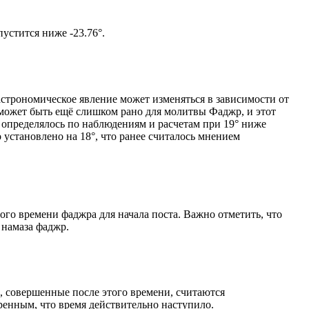
том солнце не опустится ниже -23.76°.
астрономическое явление может изменяться в зависимости от
я может быть ещё слишком рано для молитвы Фаджр, и этот
 определялось по наблюдениям и расчетам при 19° ниже
становлено на 18°, что ранее считалось мнением
ого времени фаджра для начала поста. Важно отметить, что
 намаза фаджр.
, совершенные после этого времени, считаются
ренным, что время действительно наступило.