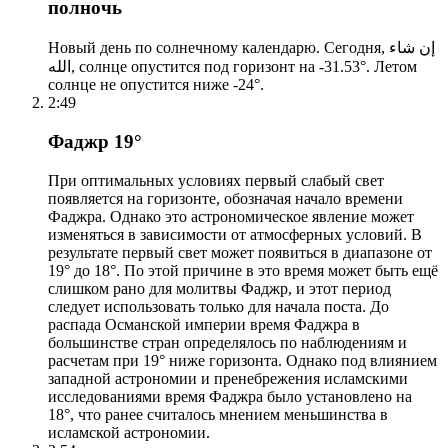
полночь
Новый день по солнечному календарю. Сегодня, إن شاء
الله, солнце опустится под горизонт на -31.53°. Летом
солнце не опустится ниже -24°.
2:49
Фаджр 19°
При оптимальных условиях первый слабый свет
появляется на горизонте, обозначая начало времени
Фаджра. Однако это астрономическое явление может
изменяться в зависимости от атмосферных условий. В
результате первый свет может появиться в диапазоне от
19° до 18°. По этой причине в это время может быть ещё
слишком рано для молитвы Фаджр, и этот период
следует использовать только для начала поста. До
распада Османской империи время Фаджра в
большинстве стран определялось по наблюдениям и
расчетам при 19° ниже горизонта. Однако под влиянием
западной астрономии и пренебрежения исламскими
исследованиями время Фаджра было установлено на
18°, что ранее считалось мнением меньшинства в
исламской астрономии.