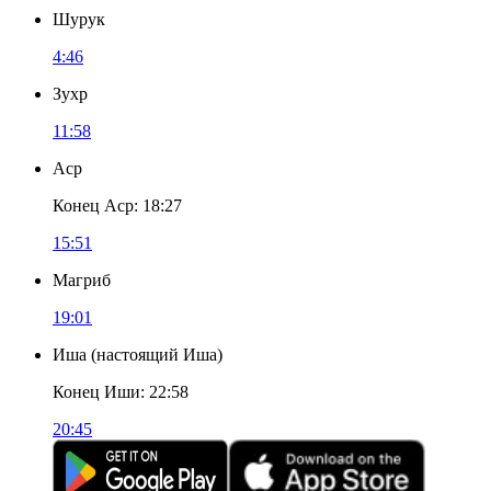
Шурук
4:46
Зухр
11:58
Аср
Конец Аср
:
18:27
15:51
Магриб
19:01
Иша
(
настоящий Иша
)
Конец Иши
:
22:58
20:45