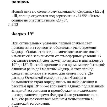
полночь
Новый день по солнечному календарю. Сегодня, إن شاء
الله, солнце опустится под горизонт на -31.55°. Летом
солнце не опустится ниже -23.73°.
2:52
Фаджр 19°
При оптимальных условиях первый слабый свет
появляется на горизонте, обозначая начало времени
Фаджра. Однако это астрономическое явление может
изменяться в зависимости от атмосферных условий. В
результате первый свет может появиться в диапазоне от
19° до 18°. По этой причине в это время может быть ещё
слишком рано для молитвы Фаджр, и этот период
следует использовать только для начала поста. До
распада Османской империи время Фаджра в
большинстве стран определялось по наблюдениям и
расчетам при 19° ниже горизонта. Однако под влиянием
западной астрономии и пренебрежения исламскими
исследованиями время Фаджра было установлено на
18°, что ранее считалось мнением меньшинства в
исламской астрономии.