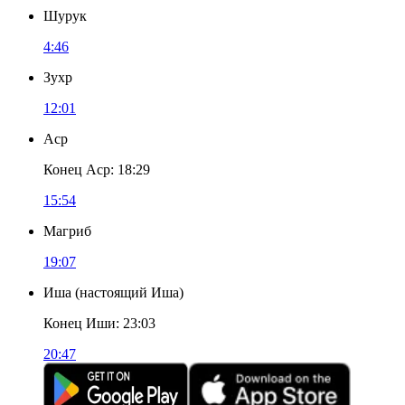
Шурук
4:46
Зухр
12:01
Аср
Конец Аср
:
18:29
15:54
Магриб
19:07
Иша
(
настоящий Иша
)
Конец Иши
:
23:03
20:47