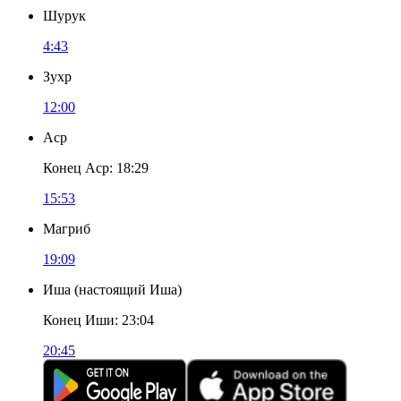
Шурук
4:43
Зухр
12:00
Аср
Конец Аср
:
18:29
15:53
Магриб
19:09
Иша
(
настоящий Иша
)
Конец Иши
:
23:04
20:45