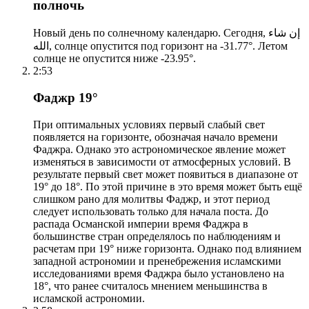
полночь
Новый день по солнечному календарю. Сегодня, إن شاء
الله, солнце опустится под горизонт на -31.77°. Летом
солнце не опустится ниже -23.95°.
2:53
Фаджр 19°
При оптимальных условиях первый слабый свет
появляется на горизонте, обозначая начало времени
Фаджра. Однако это астрономическое явление может
изменяться в зависимости от атмосферных условий. В
результате первый свет может появиться в диапазоне от
19° до 18°. По этой причине в это время может быть ещё
слишком рано для молитвы Фаджр, и этот период
следует использовать только для начала поста. До
распада Османской империи время Фаджра в
большинстве стран определялось по наблюдениям и
расчетам при 19° ниже горизонта. Однако под влиянием
западной астрономии и пренебрежения исламскими
исследованиями время Фаджра было установлено на
18°, что ранее считалось мнением меньшинства в
исламской астрономии.