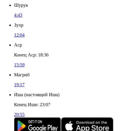
Шурук
4:43
Зухр
12:04
Аср
Конец Аср
:
18:36
15:59
Магриб
19:17
Иша
(
настоящий Иша
)
Конец Иши
:
23:07
20:55