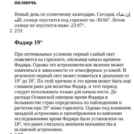
полночь
Новый день по солнечному календарю. Сегодня, إن شاء
الله, солнце опустится под горизонт на -30.94°. Летом
солнце не опустится ниже -23.97°.
2:51
Фаджр 19°
При оптимальных условиях первый слабый свет
появляется на горизонте, обозначая начало времени
Фаджра. Однако это астрономическое явление может
изменяться в зависимости от атмосферных условий. В
результате первый свет может появиться в диапазоне от
19° до 18°. По этой причине в это время может быть ещё
слишком рано для молитвы Фаджр, и этот период
следует использовать только для начала поста. До
распада Османской империи время Фаджра в
большинстве стран определялось по наблюдениям и
расчетам при 19° ниже горизонта. Однако под влиянием
западной астрономии и пренебрежения исламскими
исследованиями время Фаджра было установлено на
18°, что ранее считалось мнением меньшинства в
исламской астрономии.