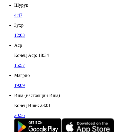
Шурук
4:47
Зухр
12:03
Аср
Конец Аср
:
18:34
15:57
Магриб
19:09
Иша
(
настоящий Иша
)
Конец Иши
:
23:01
20:56