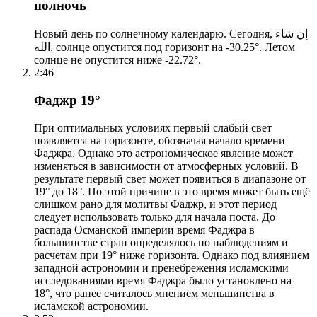
полночь
Новый день по солнечному календарю. Сегодня, إن شاء
الله, солнце опустится под горизонт на -30.25°. Летом
солнце не опустится ниже -22.72°.
2:46
Фаджр 19°
При оптимальных условиях первый слабый свет
появляется на горизонте, обозначая начало времени
Фаджра. Однако это астрономическое явление может
изменяться в зависимости от атмосферных условий. В
результате первый свет может появиться в диапазоне от
19° до 18°. По этой причине в это время может быть ещё
слишком рано для молитвы Фаджр, и этот период
следует использовать только для начала поста. До
распада Османской империи время Фаджра в
большинстве стран определялось по наблюдениям и
расчетам при 19° ниже горизонта. Однако под влиянием
западной астрономии и пренебрежения исламскими
исследованиями время Фаджра было установлено на
18°, что ранее считалось мнением меньшинства в
исламской астрономии.