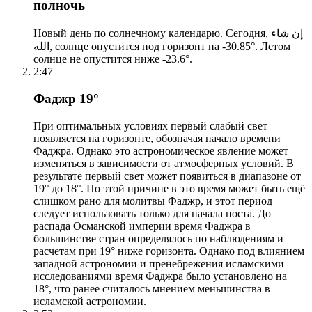
полночь
Новый день по солнечному календарю. Сегодня, إن شاء
الله, солнце опустится под горизонт на -30.85°. Летом
солнце не опустится ниже -23.6°.
2:47
Фаджр 19°
При оптимальных условиях первый слабый свет
появляется на горизонте, обозначая начало времени
Фаджра. Однако это астрономическое явление может
изменяться в зависимости от атмосферных условий. В
результате первый свет может появиться в диапазоне от
19° до 18°. По этой причине в это время может быть ещё
слишком рано для молитвы Фаджр, и этот период
следует использовать только для начала поста. До
распада Османской империи время Фаджра в
большинстве стран определялось по наблюдениям и
расчетам при 19° ниже горизонта. Однако под влиянием
западной астрономии и пренебрежения исламскими
исследованиями время Фаджра было установлено на
18°, что ранее считалось мнением меньшинства в
исламской астрономии.