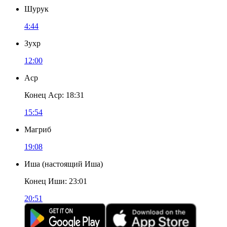
Шурук
4:44
Зухр
12:00
Аср
Конец Аср
:
18:31
15:54
Магриб
19:08
Иша
(
настоящий Иша
)
Конец Иши
:
23:01
20:51