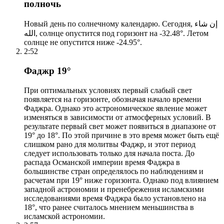
полночь
Новый день по солнечному календарю. Сегодня, إن شاء
الله, солнце опустится под горизонт на -32.48°. Летом
солнце не опустится ниже -24.95°.
2:52
Фаджр 19°
При оптимальных условиях первый слабый свет
появляется на горизонте, обозначая начало времени
Фаджра. Однако это астрономическое явление может
изменяться в зависимости от атмосферных условий. В
результате первый свет может появиться в диапазоне от
19° до 18°. По этой причине в это время может быть ещё
слишком рано для молитвы Фаджр, и этот период
следует использовать только для начала поста. До
распада Османской империи время Фаджра в
большинстве стран определялось по наблюдениям и
расчетам при 19° ниже горизонта. Однако под влиянием
западной астрономии и пренебрежения исламскими
исследованиями время Фаджра было установлено на
18°, что ранее считалось мнением меньшинства в
исламской астрономии.