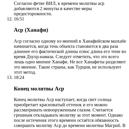
Согласно фетве ВИЛ, к времени молитвы аср
добавляются 2 минуты в качестве меры
предосторожности.
16:51
Аср (Ханафи)
Аср согласно одному из мнений в Ханафийском мазхабе
начинается, когда тень объекта становится в два раза
длиннее его фактической длины плюс длина его тени во
время Дхухр-намаза. Следует отметить, что это всего
лишь одно мнение Ханафи. Не все Ханафиты разделяют
это мнение. Такие страны, как Турция, не используют
этот метод.
18:24
Конец молитвы Аср
Конец молитвы Аср наступает, когда свет солнца
приобретает красноватый оттенок и его можно
рассматривать невооруженным глазом. Считается
грешным откладывать молитву за этот момент. Однако
после истечения этого времени остаётся обязанность
совершить молитву Аср до времени молитвы Магриб. В