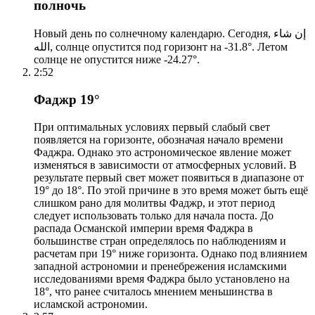
полночь
Новый день по солнечному календарю. Сегодня, إن شاء
الله, солнце опустится под горизонт на -31.8°. Летом
солнце не опустится ниже -24.27°.
2:52
Фаджр 19°
При оптимальных условиях первый слабый свет
появляется на горизонте, обозначая начало времени
Фаджра. Однако это астрономическое явление может
изменяться в зависимости от атмосферных условий. В
результате первый свет может появиться в диапазоне от
19° до 18°. По этой причине в это время может быть ещё
слишком рано для молитвы Фаджр, и этот период
следует использовать только для начала поста. До
распада Османской империи время Фаджра в
большинстве стран определялось по наблюдениям и
расчетам при 19° ниже горизонта. Однако под влиянием
западной астрономии и пренебрежения исламскими
исследованиями время Фаджра было установлено на
18°, что ранее считалось мнением меньшинства в
исламской астрономии.