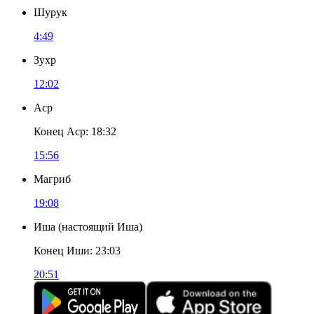
Шурук
4:49
Зухр
12:02
Аср
Конец Аср
:
18:32
15:56
Магриб
19:08
Иша
(
настоящий Иша
)
Конец Иши
:
23:03
20:51