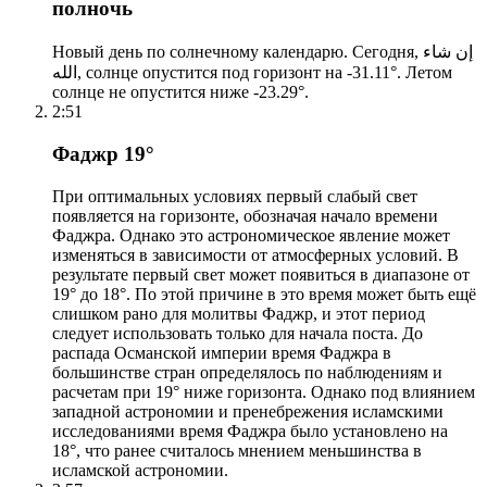
полночь
Новый день по солнечному календарю. Сегодня, إن شاء
الله, солнце опустится под горизонт на -31.11°. Летом
солнце не опустится ниже -23.29°.
2:51
Фаджр 19°
При оптимальных условиях первый слабый свет
появляется на горизонте, обозначая начало времени
Фаджра. Однако это астрономическое явление может
изменяться в зависимости от атмосферных условий. В
результате первый свет может появиться в диапазоне от
19° до 18°. По этой причине в это время может быть ещё
слишком рано для молитвы Фаджр, и этот период
следует использовать только для начала поста. До
распада Османской империи время Фаджра в
большинстве стран определялось по наблюдениям и
расчетам при 19° ниже горизонта. Однако под влиянием
западной астрономии и пренебрежения исламскими
исследованиями время Фаджра было установлено на
18°, что ранее считалось мнением меньшинства в
исламской астрономии.