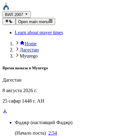
ВИЛ 2007
Open main menu
Learn about prayer times
Home
Дагестан
Myurego
Время намаза в
Myurego
Дагестан
8 августа 2026 г.
25 сафар 1448 г. AH
Фаджр
(
настоящий Фаджр
)
(
Начало поста
)
2:54