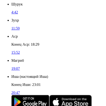
Шурук
4:42
Зухр
11:59
Аср
Конец Аср
:
18:29
15:52
Магриб
19:07
Иша
(
настоящий Иша
)
Конец Иши
:
23:01
20:47