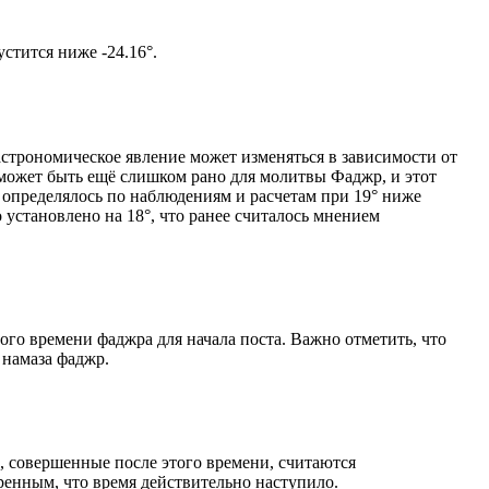
м солнце не опустится ниже -24.16°.
астрономическое явление может изменяться в зависимости от
я может быть ещё слишком рано для молитвы Фаджр, и этот
 определялось по наблюдениям и расчетам при 19° ниже
становлено на 18°, что ранее считалось мнением
ого времени фаджра для начала поста. Важно отметить, что
 намаза фаджр.
, совершенные после этого времени, считаются
ренным, что время действительно наступило.