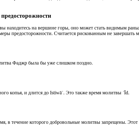
р предосторожности
 вы находитесь на вершине горы, оно может стать видимым рань
меры предосторожности. Считается рискованным не завершать м
олитва Фаджр была бы уже слишком поздно.
го копья, и длится до Istiwāʾ. Это также время молитвы ʿĪd.
емя, в течение которого добровольные молитвы запрещены. Этот 