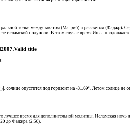
альной точке между закатом (Магриб) и рассветом (Фаджр). Сере
сле исламской полуночи. В этом случае время Ишаа продолжаетс
007.Valid title
t
Новый день по солнечному календарю. Сегодня, إن شاء الله, солнце опустится под горизонт на -31.69°. Ле
то лучшее время для дополнительной молитвы. Исламская ночь на
20 до Фаджра (2:56).