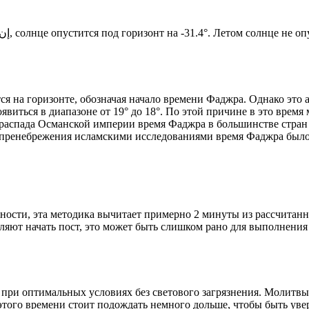
Новый день по солнечному календарю. Сегодня, إن شاء الله, солнце опустится под горизонт на -31.4°. Лето
я на горизонте, обозначая начало времени Фаджра. Однако это 
явиться в диапазоне от 19° до 18°. По этой причине в это врем
До распада Османской империи время Фаджра в большинстве стран
 пренебрежения исламскими исследованиями время Фаджра было у
ности, эта методика вычитает примерно 2 минуты из рассчитанн
ляют начать пост, это может быть слишком рано для выполнения
 при оптимальных условиях без светового загрязнения. Молитвы
этого времени стоит подождать немного дольше, чтобы быть уве