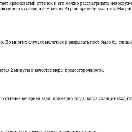
етает красноватый оттенок и его можно рассматривать невооруж
 обязанность совершить молитву Аср до времени молитвы Магриб
рю. Во многих случаях молиться и разрывать пост было бы слишк
ются 2 минуты в качестве меры предосторожности.
 оттенка вечерней зари, примерно тогда, когда солнце находитс
я 2 минуты в качестве меры предосторожности.