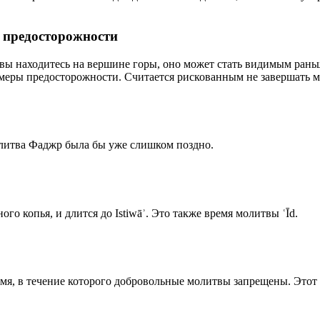
р предосторожности
 вы находитесь на вершине горы, оно может стать видимым рань
меры предосторожности. Считается рискованным не завершать м
олитва Фаджр была бы уже слишком поздно.
го копья, и длится до Istiwāʾ. Это также время молитвы ʿĪd.
емя, в течение которого добровольные молитвы запрещены. Этот 