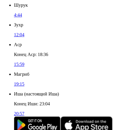
Шурук
4:44
Зухр
12:04
Аср
Конец Аср
:
18:36
15:59
Магриб
19:15
Иша
(
настоящий Иша
)
Конец Иши
:
23:04
20:57