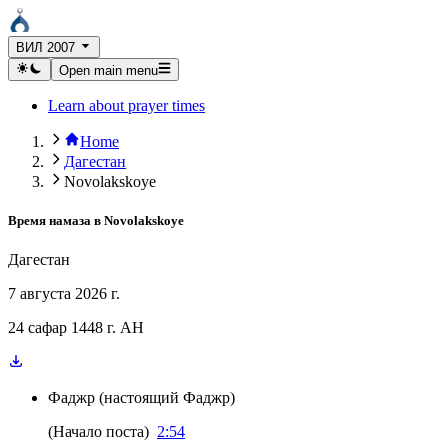
ВИЛ 2007
Open main menu
Learn about prayer times
Home
Дагестан
Novolakskoye
Время намаза в
Novolakskoye
Дагестан
7 августа 2026 г.
24 сафар 1448 г. AH
Фаджр
(
настоящий Фаджр
)
(
Начало поста
)
2:54