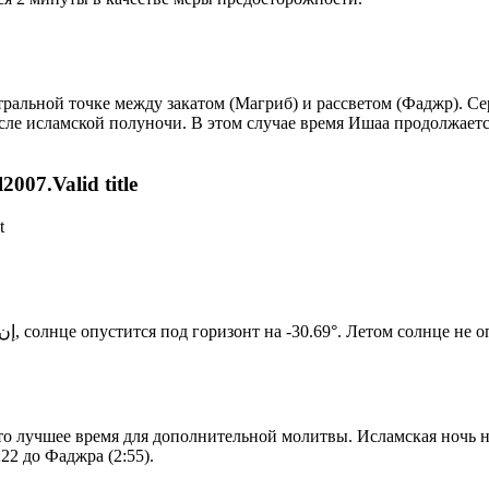
альной точке между закатом (Магриб) и рассветом (Фаджр). Сере
сле исламской полуночи. В этом случае время Ишаа продолжаетс
007.Valid title
t
Новый день по солнечному календарю. Сегодня, إن شاء الله, солнце опустится под горизонт на -30.69°. Ле
то лучшее время для дополнительной молитвы. Исламская ночь на
22 до Фаджра (2:55).