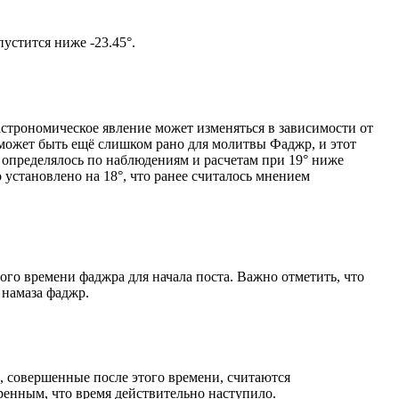
том солнце не опустится ниже -23.45°.
астрономическое явление может изменяться в зависимости от
я может быть ещё слишком рано для молитвы Фаджр, и этот
 определялось по наблюдениям и расчетам при 19° ниже
становлено на 18°, что ранее считалось мнением
ого времени фаджра для начала поста. Важно отметить, что
 намаза фаджр.
, совершенные после этого времени, считаются
ренным, что время действительно наступило.