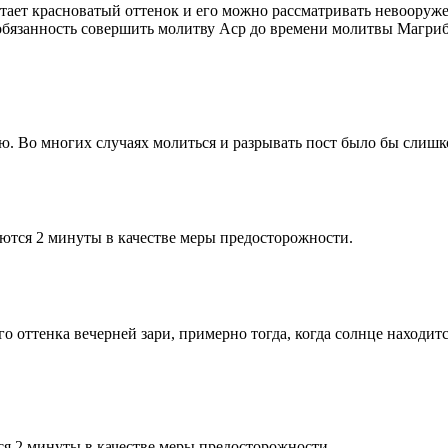
етает красноватый оттенок и его можно рассматривать невооруж
 обязанность совершить молитву Аср до времени молитвы Магриб
рю. Во многих случаях молиться и разрывать пост было бы слишк
ются 2 минуты в качестве меры предосторожности.
 оттенка вечерней зари, примерно тогда, когда солнце находитс
я 2 минуты в качестве меры предосторожности.