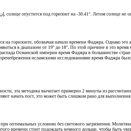
Новый день по солнечному календарю. Сегодня, إن شاء الله, солнце опустится под горизонт на -30.41°. Ле
я на горизонте, обозначая начало времени Фаджра. Однако это 
явиться в диапазоне от 19° до 18°. По этой причине в это врем
До распада Османской империи время Фаджра в большинстве стран
 пренебрежения исламскими исследованиями время Фаджра было у
ности, эта методика вычитает примерно 2 минуты из рассчитанн
ляют начать пост, это может быть слишком рано для выполнения
 при оптимальных условиях без светового загрязнения. Молитвы
этого времени стоит подождать немного дольше, чтобы быть уве