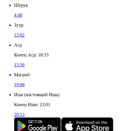
Шурук
4:48
Зухр
12:02
Аср
Конец Аср
:
18:33
15:56
Магриб
19:08
Иша
(
настоящий Иша
)
Конец Иши
:
23:01
20:53