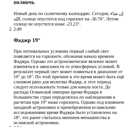
полночь
Новый день по солнечному календарю. Сегодня, إن شاء
الله, солнце опустится под горизонт на -30.76°. Летом
солнце не опустится ниже -23.23°.
2:49
Фаджр 19°
При оптимальных условиях первый слабый свет
появляется на горизонте, обозначая начало времени
Фаджра. Однако это астрономическое явление может
изменяться в зависимости от атмосферных условий. В
результате первый свет может появиться в диапазоне от
19° до 18°. По этой причине в это время может быть ещё
слишком рано для молитвы Фаджр, и этот период
следует использовать только для начала поста. До
распада Османской империи время Фаджра в
большинстве стран определялось по наблюдениям и
расчетам при 19° ниже горизонта. Однако под влиянием
западной астрономии и пренебрежения исламскими
исследованиями время Фаджра было установлено на
18°, что ранее считалось мнением меньшинства в
исламской астрономии.