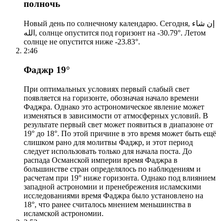
полночь
Новый день по солнечному календарю. Сегодня, إن شاء
الله, солнце опустится под горизонт на -30.79°. Летом
солнце не опустится ниже -23.83°.
2:46
Фаджр 19°
При оптимальных условиях первый слабый свет
появляется на горизонте, обозначая начало времени
Фаджра. Однако это астрономическое явление может
изменяться в зависимости от атмосферных условий. В
результате первый свет может появиться в диапазоне от
19° до 18°. По этой причине в это время может быть ещё
слишком рано для молитвы Фаджр, и этот период
следует использовать только для начала поста. До
распада Османской империи время Фаджра в
большинстве стран определялось по наблюдениям и
расчетам при 19° ниже горизонта. Однако под влиянием
западной астрономии и пренебрежения исламскими
исследованиями время Фаджра было установлено на
18°, что ранее считалось мнением меньшинства в
исламской астрономии.