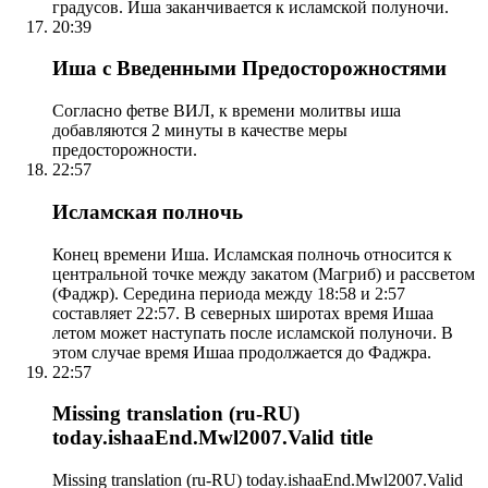
градусов. Иша заканчивается к исламской полуночи.
20:39
Иша с Введенными Предосторожностями
Согласно фетве ВИЛ, к времени молитвы иша
добавляются 2 минуты в качестве меры
предосторожности.
22:57
Исламская полночь
Конец времени Иша. Исламская полночь относится к
центральной точке между закатом (Магриб) и рассветом
(Фаджр). Середина периода между 18:58 и 2:57
составляет 22:57. В северных широтах время Ишаа
летом может наступать после исламской полуночи. В
этом случае время Ишаа продолжается до Фаджра.
22:57
Missing translation (ru-RU)
today.ishaaEnd.Mwl2007.Valid title
Missing translation (ru-RU) today.ishaaEnd.Mwl2007.Valid