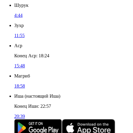
Шурук
4:44
Зухр
11:55
Аср
Конец Аср
:
18:24
15:48
Магриб
18:58
Иша
(
настоящий Иша
)
Конец Иши
:
22:57
20:39