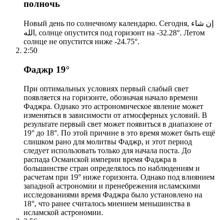
полночь
Новый день по солнечному календарю. Сегодня, إن شاء
الله, солнце опустится под горизонт на -32.28°. Летом
солнце не опустится ниже -24.75°.
2:50
Фаджр 19°
При оптимальных условиях первый слабый свет
появляется на горизонте, обозначая начало времени
Фаджра. Однако это астрономическое явление может
изменяться в зависимости от атмосферных условий. В
результате первый свет может появиться в диапазоне от
19° до 18°. По этой причине в это время может быть ещё
слишком рано для молитвы Фаджр, и этот период
следует использовать только для начала поста. До
распада Османской империи время Фаджра в
большинстве стран определялось по наблюдениям и
расчетам при 19° ниже горизонта. Однако под влиянием
западной астрономии и пренебрежения исламскими
исследованиями время Фаджра было установлено на
18°, что ранее считалось мнением меньшинства в
исламской астрономии.