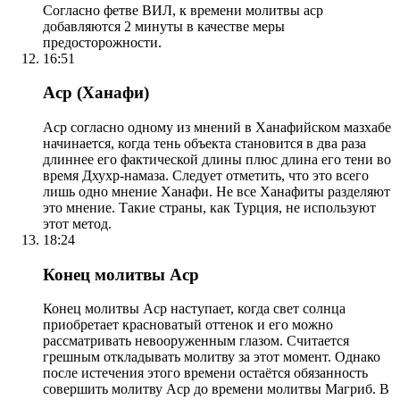
Согласно фетве ВИЛ, к времени молитвы аср
добавляются 2 минуты в качестве меры
предосторожности.
16:51
Аср (Ханафи)
Аср согласно одному из мнений в Ханафийском мазхабе
начинается, когда тень объекта становится в два раза
длиннее его фактической длины плюс длина его тени во
время Дхухр-намаза. Следует отметить, что это всего
лишь одно мнение Ханафи. Не все Ханафиты разделяют
это мнение. Такие страны, как Турция, не используют
этот метод.
18:24
Конец молитвы Аср
Конец молитвы Аср наступает, когда свет солнца
приобретает красноватый оттенок и его можно
рассматривать невооруженным глазом. Считается
грешным откладывать молитву за этот момент. Однако
после истечения этого времени остаётся обязанность
совершить молитву Аср до времени молитвы Магриб. В