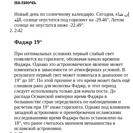
полночь
Новый день по солнечному календарю. Сегодня, إن شاء
الله, солнце опустится под горизонт на -29.46°. Летом
солнце не опустится ниже -22.49°.
2:42
Фаджр 19°
При оптимальных условиях первый слабый свет
появляется на горизонте, обозначая начало времени
Фаджра. Однако это астрономическое явление может
изменяться в зависимости от атмосферных условий. В
результате первый свет может появиться в диапазоне от
19° до 18°. По этой причине в это время может быть ещё
слишком рано для молитвы Фаджр, и этот период
следует использовать только для начала поста. До
распада Османской империи время Фаджра в
большинстве стран определялось по наблюдениям и
расчетам при 19° ниже горизонта. Однако под влиянием
западной астрономии и пренебрежения исламскими
исследованиями время Фаджра было установлено на
18°, что ранее считалось мнением меньшинства в
исламской астрономии.