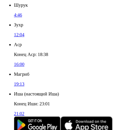
Шурук
4:46
Зухр
12:04
Аср
Конец Аср
:
18:38
16:00
Магриб
19:13
Иша
(
настоящий Иша
)
Конец Иши
:
23:01
21:02