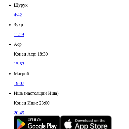
Шурук
4:42
Зухр
11:59
Аср
Конец Аср
:
18:30
15:53
Магриб
19:07
Иша
(
настоящий Иша
)
Конец Иши
:
23:00
20:49