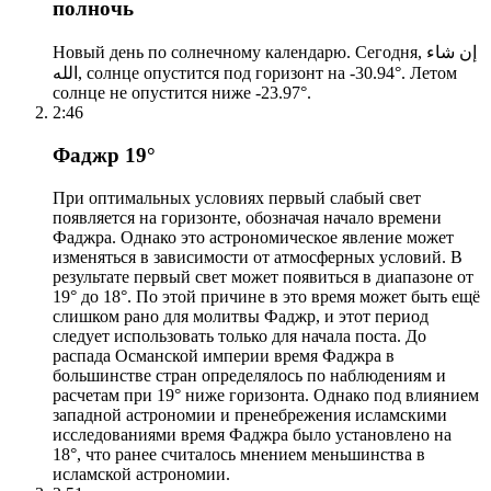
полночь
Новый день по солнечному календарю. Сегодня, إن شاء
الله, солнце опустится под горизонт на -30.94°. Летом
солнце не опустится ниже -23.97°.
2:46
Фаджр 19°
При оптимальных условиях первый слабый свет
появляется на горизонте, обозначая начало времени
Фаджра. Однако это астрономическое явление может
изменяться в зависимости от атмосферных условий. В
результате первый свет может появиться в диапазоне от
19° до 18°. По этой причине в это время может быть ещё
слишком рано для молитвы Фаджр, и этот период
следует использовать только для начала поста. До
распада Османской империи время Фаджра в
большинстве стран определялось по наблюдениям и
расчетам при 19° ниже горизонта. Однако под влиянием
западной астрономии и пренебрежения исламскими
исследованиями время Фаджра было установлено на
18°, что ранее считалось мнением меньшинства в
исламской астрономии.