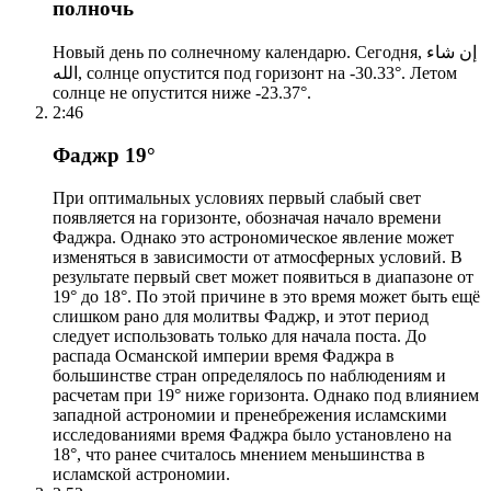
полночь
Новый день по солнечному календарю. Сегодня, إن شاء
الله, солнце опустится под горизонт на -30.33°. Летом
солнце не опустится ниже -23.37°.
2:46
Фаджр 19°
При оптимальных условиях первый слабый свет
появляется на горизонте, обозначая начало времени
Фаджра. Однако это астрономическое явление может
изменяться в зависимости от атмосферных условий. В
результате первый свет может появиться в диапазоне от
19° до 18°. По этой причине в это время может быть ещё
слишком рано для молитвы Фаджр, и этот период
следует использовать только для начала поста. До
распада Османской империи время Фаджра в
большинстве стран определялось по наблюдениям и
расчетам при 19° ниже горизонта. Однако под влиянием
западной астрономии и пренебрежения исламскими
исследованиями время Фаджра было установлено на
18°, что ранее считалось мнением меньшинства в
исламской астрономии.