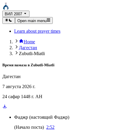
ВИЛ 2007
Open main menu
Learn about prayer times
Home
Дагестан
Zubutli-Miatli
Время намаза в
Zubutli-Miatli
Дагестан
7 августа 2026 г.
24 сафар 1448 г. AH
Фаджр
(
настоящий Фаджр
)
(
Начало поста
)
2:52