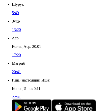
Шурук
5:49
Зухр
13:20
Аср
Конец Аср
:
20:01
17:20
Магриб
20:41
Иша
(
настоящий Иша
)
Конец Иши
:
0:11
22:41