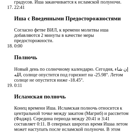
градусов. Иша заканчивается к исламской полуночи.
22:41
Иша с Введенными Предосторожностями
Согласно фетве ВИЛ, к времени молитвы иша
добавляются 2 минуты в качестве меры
предосторожности.
0:00
Полночь
Новый день по солнечному календарю. Сегодня, إن شاء
الله, солнце опустится под горизонт на -25.98°. Летом
солнце не опустится ниже -18.45°.
0:11
Исламская полночь
Конец времени Иша. Исламская полночь относится к
центральной точке между закатом (Магриб) и рассветом
(Фаджр). Середина периода между 20:41 и 3:41
составляет 0:11. В северных широтах время Ишаа летом
может наступать после исламской полуночи. В этом