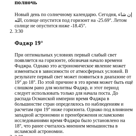
полночь
Новый день по солнечному календарю. Сегодня, إن شاء
الله, солнце опустится под горизонт на -25.69°. Летом
солнце не опустится ниже -18.45°.
3:30
Фаджр 19°
При оптимальных условиях первый слабый свет
появляется на горизонте, обозначая начало времени
Фаджра. Однако это астрономическое явление может
изменяться в зависимости от атмосферных условий. В
результате первый свет может появиться в диапазоне от
19° до 18°. По этой причине в это время может быть ещё
слишком рано для молитвы Фаджр, и этот период
следует использовать только для начала поста. До
распада Османской империи время Фаджра в
большинстве стран определялось по наблюдениям и
расчетам при 19° ниже горизонта. Однако под влиянием
западной астрономии и пренебрежения исламскими
исследованиями время Фаджра было установлено на
18°, что ранее считалось мнением меньшинства в
исламской астрономии.