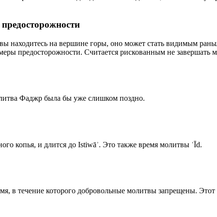
р предосторожности
 вы находитесь на вершине горы, оно может стать видимым рань
меры предосторожности. Считается рискованным не завершать м
олитва Фаджр была бы уже слишком поздно.
го копья, и длится до Istiwāʾ. Это также время молитвы ʿĪd.
емя, в течение которого добровольные молитвы запрещены. Этот 