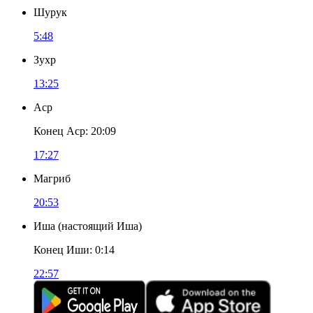
Шурук
5:48
Зухр
13:25
Аср
Конец Аср
:
20:09
17:27
Магриб
20:53
Иша
(
настоящий Иша
)
Конец Иши
:
0:14
22:57