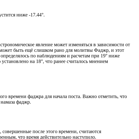
м солнце не опустится ниже -17.44°.
астрономическое явление может изменяться в зависимости от
я может быть ещё слишком рано для молитвы Фаджр, и этот
 определялось по наблюдениям и расчетам при 19° ниже
становлено на 18°, что ранее считалось мнением
ого времени фаджра для начала поста. Важно отметить, что
 намаза фаджр.
, совершенные после этого времени, считаются
ренным, что время действительно наступило.