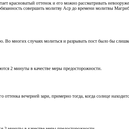
етает красноватый оттенок и его можно рассматривать невооруж
 обязанность совершить молитву Аср до времени молитвы Магриб
рю. Во многих случаях молиться и разрывать пост было бы слишк
ются 2 минуты в качестве меры предосторожности.
 оттенка вечерней зари, примерно тогда, когда солнце находитс
я 2 минуты в качестве меры предосторожности.