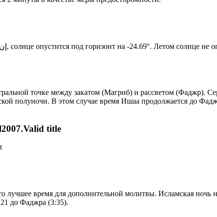
Новый день по солнечному календарю. Сегодня, إن شاء الله, солнце опустится под горизонт на -24.69°. Ле
альной точке между закатом (Магриб) и рассветом (Фаджр). Сер
ской полуночи. В этом случае время Ишаа продолжается до Фадж
007.Valid title
t
то лучшее время для дополнительной молитвы. Исламская ночь на
21 до Фаджра (3:35).