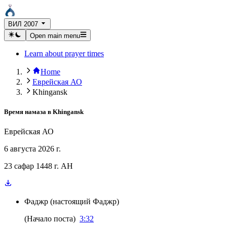
ВИЛ 2007
Open main menu
Learn about prayer times
Home
Еврейская АО
Khingansk
Время намаза в
Khingansk
Еврейская АО
6 августа 2026 г.
23 сафар 1448 г. AH
Фаджр
(
настоящий Фаджр
)
(
Начало поста
)
3:32