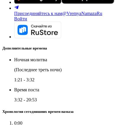
Присоединяйтесь к нам
@VremyaNamazaRu
Войти
Дополнительные времена
Ночная молитва
(Последнее треть ночи)
1:21
-
3:32
Время поста
3:32
-
20:53
Хронология сегодняшних времен намаза
0:00