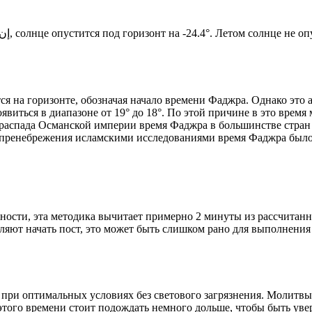
Новый день по солнечному календарю. Сегодня, إن شاء الله, солнце опустится под горизонт на -24.4°. Лето
я на горизонте, обозначая начало времени Фаджра. Однако это 
явиться в диапазоне от 19° до 18°. По этой причине в это врем
До распада Османской империи время Фаджра в большинстве стран
 пренебрежения исламскими исследованиями время Фаджра было у
ности, эта методика вычитает примерно 2 минуты из рассчитанн
ляют начать пост, это может быть слишком рано для выполнения
 при оптимальных условиях без светового загрязнения. Молитвы
этого времени стоит подождать немного дольше, чтобы быть уве