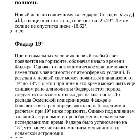
полночь
Новый день по солнечному календарю. Сегодня, إن شاء
الله, солнце опустится под горизонт на -25.59°. Летом
солнце не опустится ниже -18.62°.
3:29
Фаджр 19°
При оптимальных условиях первый слабый свет
появляется на горизонте, обозначая начало времени
Фаджра. Однако это астрономическое явление может
изменяться в зависимости от атмосферных условий. В
результате первый свет может появиться в диапазоне от
19° до 18°. По этой причине в это время может быть ещё
слишком рано для молитвы Фаджр, и этот период
следует использовать только для начала поста. До
распада Османской империи время Фаджра в
большинстве стран определялось по наблюдениям и
расчетам при 19° ниже горизонта. Однако под влиянием
западной астрономии и пренебрежения исламскими
исследованиями время Фаджра было установлено на
18°, что ранее считалось мнением меньшинства в
исламской астрономии.