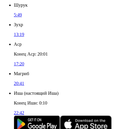
Шурук
5:49
Зухр
13:19
Аср
Конец Аср
:
20:01
17:20
Магриб
20:41
Иша
(
настоящий Иша
)
Конец Иши
:
0:10
22:42