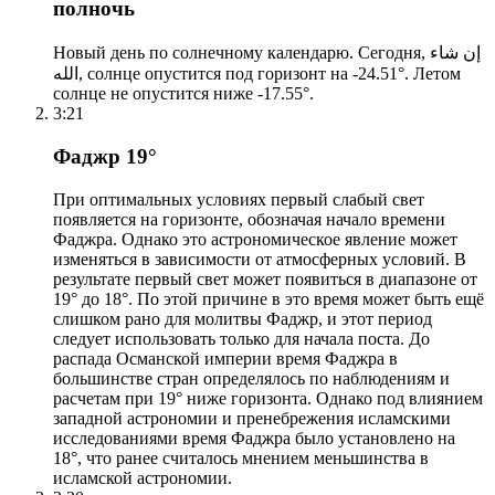
полночь
Новый день по солнечному календарю. Сегодня, إن شاء
الله, солнце опустится под горизонт на -24.51°. Летом
солнце не опустится ниже -17.55°.
3:21
Фаджр 19°
При оптимальных условиях первый слабый свет
появляется на горизонте, обозначая начало времени
Фаджра. Однако это астрономическое явление может
изменяться в зависимости от атмосферных условий. В
результате первый свет может появиться в диапазоне от
19° до 18°. По этой причине в это время может быть ещё
слишком рано для молитвы Фаджр, и этот период
следует использовать только для начала поста. До
распада Османской империи время Фаджра в
большинстве стран определялось по наблюдениям и
расчетам при 19° ниже горизонта. Однако под влиянием
западной астрономии и пренебрежения исламскими
исследованиями время Фаджра было установлено на
18°, что ранее считалось мнением меньшинства в
исламской астрономии.