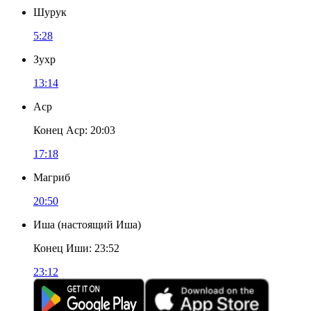
Шурук
5:28
Зухр
13:14
Аср
Конец Аср
:
20:03
17:18
Магриб
20:50
Иша
(
настоящий Иша
)
Конец Иши
:
23:52
23:12