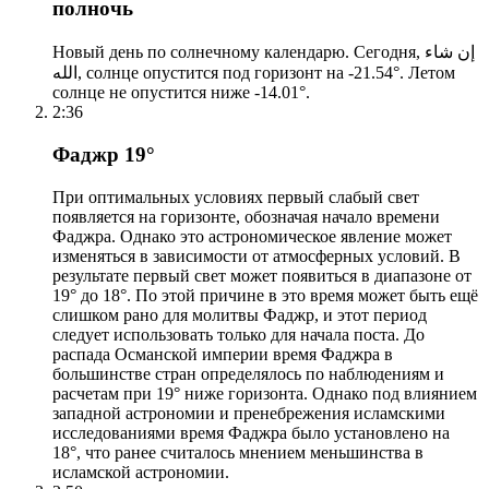
полночь
Новый день по солнечному календарю. Сегодня, إن شاء
الله, солнце опустится под горизонт на -21.54°. Летом
солнце не опустится ниже -14.01°.
2:36
Фаджр 19°
При оптимальных условиях первый слабый свет
появляется на горизонте, обозначая начало времени
Фаджра. Однако это астрономическое явление может
изменяться в зависимости от атмосферных условий. В
результате первый свет может появиться в диапазоне от
19° до 18°. По этой причине в это время может быть ещё
слишком рано для молитвы Фаджр, и этот период
следует использовать только для начала поста. До
распада Османской империи время Фаджра в
большинстве стран определялось по наблюдениям и
расчетам при 19° ниже горизонта. Однако под влиянием
западной астрономии и пренебрежения исламскими
исследованиями время Фаджра было установлено на
18°, что ранее считалось мнением меньшинства в
исламской астрономии.