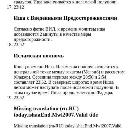
градусов. Иша заканчивается к исламской полуночи.
23:12
Иша с Введенными Предосторожностями
Согласно фетве ВИЛ, к времени молитвы иша
добавляются 2 минуты в качестве меры
предосторожности.
23:52
Исламская полночь
Конец времени Иша. Исламская полночь относится к
центральной точке между закатом (Магриб) и рассветом
(Фаджр). Середина периода между 20:50 и 2:54
составляет 23:52. В северных широтах время Ишаа
летом может наступать после исламской полуночи. В
этом случае время Ишаа продолжается до Фаджра.
23:52
Missing translation (ru-RU)
today.ishaaEnd.Mwl2007.Valid title
Missing translation (ru-RU) today.ishaaEnd.Mwl2007.Valid