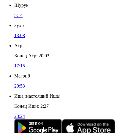
Шурук
5:14
Зухр
13:08
Аср
Конец Аср
:
20:03
17:15
Магриб
20:53
Иша
(
настоящий Иша
)
Конец Иши
:
2:27
23:24