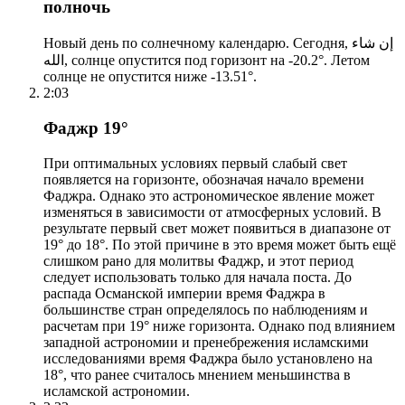
полночь
Новый день по солнечному календарю. Сегодня, إن شاء
الله, солнце опустится под горизонт на -20.2°. Летом
солнце не опустится ниже -13.51°.
2:03
Фаджр 19°
При оптимальных условиях первый слабый свет
появляется на горизонте, обозначая начало времени
Фаджра. Однако это астрономическое явление может
изменяться в зависимости от атмосферных условий. В
результате первый свет может появиться в диапазоне от
19° до 18°. По этой причине в это время может быть ещё
слишком рано для молитвы Фаджр, и этот период
следует использовать только для начала поста. До
распада Османской империи время Фаджра в
большинстве стран определялось по наблюдениям и
расчетам при 19° ниже горизонта. Однако под влиянием
западной астрономии и пренебрежения исламскими
исследованиями время Фаджра было установлено на
18°, что ранее считалось мнением меньшинства в
исламской астрономии.