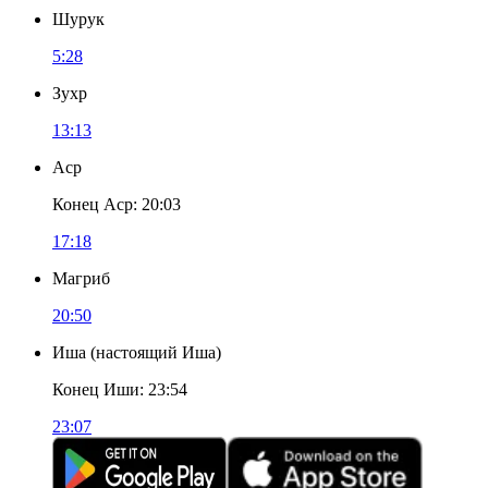
Шурук
5:28
Зухр
13:13
Аср
Конец Аср
:
20:03
17:18
Магриб
20:50
Иша
(
настоящий Иша
)
Конец Иши
:
23:54
23:07