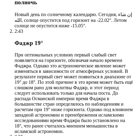
полночь
Новый день по солнечному календарю. Сегодня, إن شاء
الله, солнце опустится под горизонт на -22.02°. Летом
солнце не опустится ниже -15.05°.
2:43
Фаджр 19°
При оптимальных условиях первый слабый свет
появляется на горизонте, обозначая начало времени
Фаджра. Однако это астрономическое явление может
изменяться в зависимости от атмосферных условий. В
результате первый свет может появиться в диапазоне от
19° до 18°. По этой причине в это время может быть ещё
слишком рано для молитвы Фаджр, и этот период
следует использовать только для начала поста. До
распада Османской империи время Фаджра в
большинстве стран определялось по наблюдениям и
расчетам при 19° ниже горизонта. Однако под влиянием
западной астрономии и пренебрежения исламскими
исследованиями время Фаджра было установлено на
18°, что ранее считалось мнением меньшинства в
исламской астрономии.