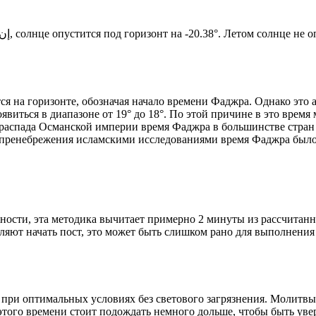
Новый день по солнечному календарю. Сегодня, إن شاء الله, солнце опустится под горизонт на -20.38°. Ле
я на горизонте, обозначая начало времени Фаджра. Однако это 
явиться в диапазоне от 19° до 18°. По этой причине в это врем
До распада Османской империи время Фаджра в большинстве стран
 пренебрежения исламскими исследованиями время Фаджра было у
ности, эта методика вычитает примерно 2 минуты из рассчитанн
ляют начать пост, это может быть слишком рано для выполнения
 при оптимальных условиях без светового загрязнения. Молитвы
этого времени стоит подождать немного дольше, чтобы быть уве