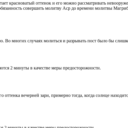
етает красноватый оттенок и его можно рассматривать невооруж
 обязанность совершить молитву Аср до времени молитвы Магриб
рю. Во многих случаях молиться и разрывать пост было бы слишк
ются 2 минуты в качестве меры предосторожности.
 оттенка вечерней зари, примерно тогда, когда солнце находитс
я 2 минуты в качестве меры предосторожности.