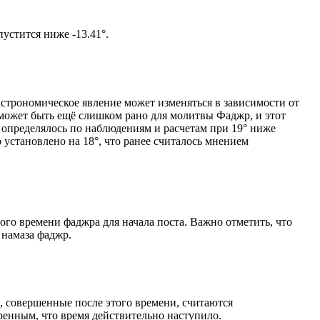
том солнце не опустится ниже -13.41°.
астрономическое явление может изменяться в зависимости от
я может быть ещё слишком рано для молитвы Фаджр, и этот
 определялось по наблюдениям и расчетам при 19° ниже
становлено на 18°, что ранее считалось мнением
ого времени фаджра для начала поста. Важно отметить, что
 намаза фаджр.
, совершенные после этого времени, считаются
ренным, что время действительно наступило.