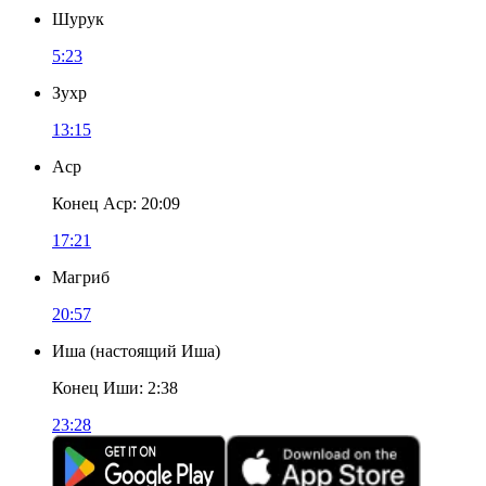
Шурук
5:23
Зухр
13:15
Аср
Конец Аср
:
20:09
17:21
Магриб
20:57
Иша
(
настоящий Иша
)
Конец Иши
:
2:38
23:28