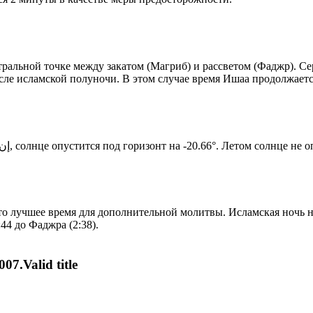
альной точке между закатом (Магриб) и рассветом (Фаджр). Сере
сле исламской полуночи. В этом случае время Ишаа продолжаетс
Новый день по солнечному календарю. Сегодня, إن شاء الله, солнце опустится под горизонт на -20.66°. Ле
то лучшее время для дополнительной молитвы. Исламская ночь на
44 до Фаджра (2:38).
07.Valid title