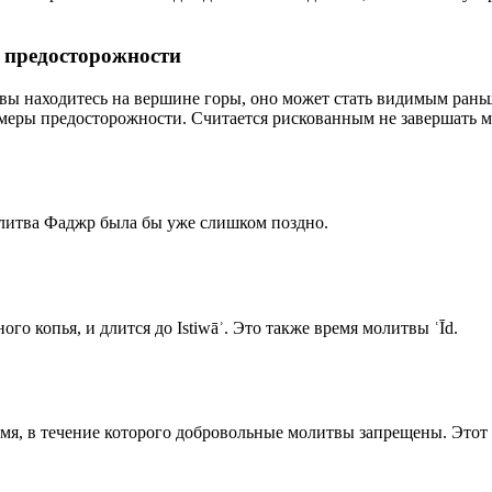
р предосторожности
 вы находитесь на вершине горы, оно может стать видимым рань
меры предосторожности. Считается рискованным не завершать м
олитва Фаджр была бы уже слишком поздно.
го копья, и длится до Istiwāʾ. Это также время молитвы ʿĪd.
емя, в течение которого добровольные молитвы запрещены. Этот 