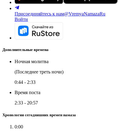
Присоединяйтесь к нам
@VremyaNamazaRu
Войти
Дополнительные времена
Ночная молитва
(Последнее треть ночи)
0:44
-
2:33
Время поста
2:33
-
20:57
Хронология сегодняшних времен намаза
0:00