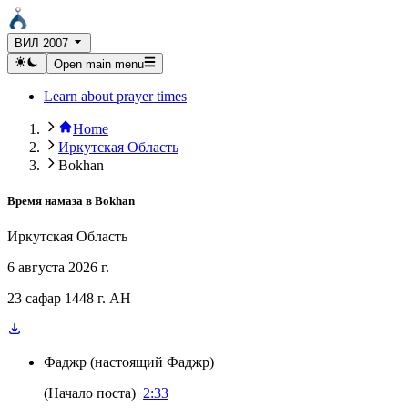
ВИЛ 2007
Open main menu
Learn about prayer times
Home
Иркутская Область
Bokhan
Время намаза в
Bokhan
Иркутская Область
6 августа 2026 г.
23 сафар 1448 г. AH
Фаджр
(
настоящий Фаджр
)
(
Начало поста
)
2:33