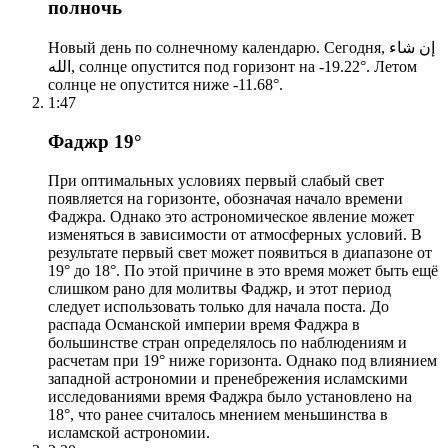
полночь
Новый день по солнечному календарю. Сегодня, إن شاء
الله, солнце опустится под горизонт на -19.22°. Летом
солнце не опустится ниже -11.68°.
1:47
Фаджр 19°
При оптимальных условиях первый слабый свет
появляется на горизонте, обозначая начало времени
Фаджра. Однако это астрономическое явление может
изменяться в зависимости от атмосферных условий. В
результате первый свет может появиться в диапазоне от
19° до 18°. По этой причине в это время может быть ещё
слишком рано для молитвы Фаджр, и этот период
следует использовать только для начала поста. До
распада Османской империи время Фаджра в
большинстве стран определялось по наблюдениям и
расчетам при 19° ниже горизонта. Однако под влиянием
западной астрономии и пренебрежения исламскими
исследованиями время Фаджра было установлено на
18°, что ранее считалось мнением меньшинства в
исламской астрономии.