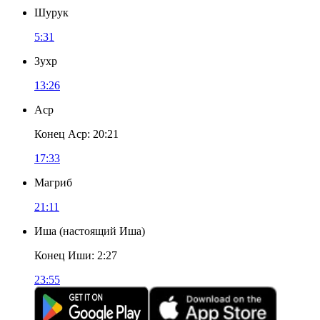
Шурук
5:31
Зухр
13:26
Аср
Конец Аср
:
20:21
17:33
Магриб
21:11
Иша
(
настоящий Иша
)
Конец Иши
:
2:27
23:55