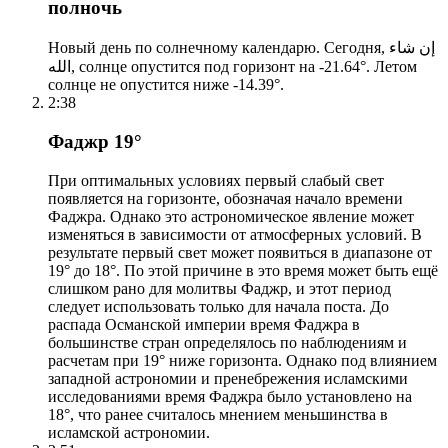
полночь
Новый день по солнечному календарю. Сегодня, إن شاء
الله, солнце опустится под горизонт на -21.64°. Летом
солнце не опустится ниже -14.39°.
2:38
Фаджр 19°
При оптимальных условиях первый слабый свет
появляется на горизонте, обозначая начало времени
Фаджра. Однако это астрономическое явление может
изменяться в зависимости от атмосферных условий. В
результате первый свет может появиться в диапазоне от
19° до 18°. По этой причине в это время может быть ещё
слишком рано для молитвы Фаджр, и этот период
следует использовать только для начала поста. До
распада Османской империи время Фаджра в
большинстве стран определялось по наблюдениям и
расчетам при 19° ниже горизонта. Однако под влиянием
западной астрономии и пренебрежения исламскими
исследованиями время Фаджра было установлено на
18°, что ранее считалось мнением меньшинства в
исламской астрономии.