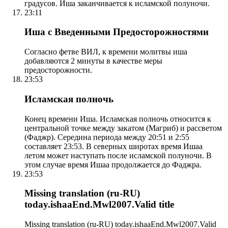
градусов. Иша заканчивается к исламской полуночи.
23:11
Иша с Введенными Предосторожностями
Согласно фетве ВИЛ, к времени молитвы иша
добавляются 2 минуты в качестве меры
предосторожности.
23:53
Исламская полночь
Конец времени Иша. Исламская полночь относится к
центральной точке между закатом (Магриб) и рассветом
(Фаджр). Середина периода между 20:51 и 2:55
составляет 23:53. В северных широтах время Ишаа
летом может наступать после исламской полуночи. В
этом случае время Ишаа продолжается до Фаджра.
23:53
Missing translation (ru-RU)
today.ishaaEnd.Mwl2007.Valid title
Missing translation (ru-RU) today.ishaaEnd.Mwl2007.Valid