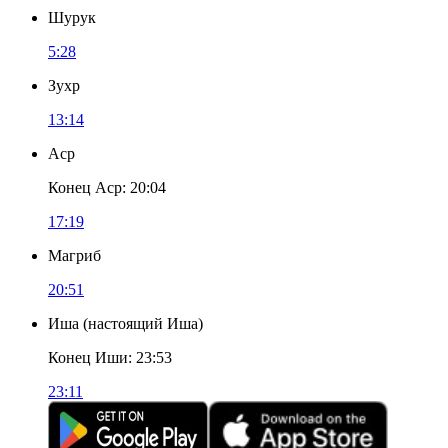
Шурук
5:28
Зухр
13:14
Аср
Конец Аср
:
20:04
17:19
Магриб
20:51
Иша
(
настоящий Иша
)
Конец Иши
:
23:53
23:11