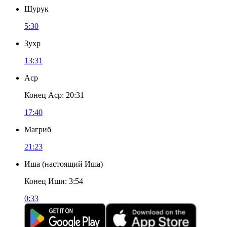
Шурук
5:30
Зухр
13:31
Аср
Конец Аср
:
20:31
17:40
Магриб
21:23
Иша
(
настоящий Иша
)
Конец Иши
:
3:54
0:33