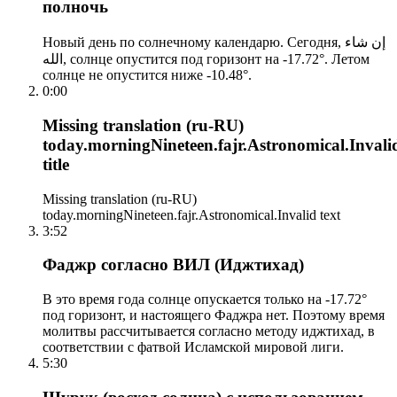
полночь
Новый день по солнечному календарю. Сегодня, إن شاء
الله, солнце опустится под горизонт на -17.72°. Летом
солнце не опустится ниже -10.48°.
0:00
Missing translation (ru-RU)
today.morningNineteen.fajr.Astronomical.Invali
title
Missing translation (ru-RU)
today.morningNineteen.fajr.Astronomical.Invalid text
3:52
Фаджр согласно ВИЛ (Иджтихад)
В это время года солнце опускается только на -17.72°
под горизонт, и настоящего Фаджра нет. Поэтому время
молитвы рассчитывается согласно методу иджтихад, в
соответствии с фатвой Исламской мировой лиги.
5:30