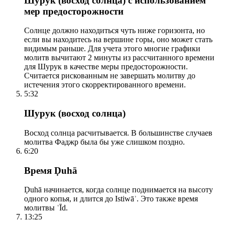
Шурук (восход солнца) с использованием
мер предосторожности
Солнце должно находиться чуть ниже горизонта, но
если вы находитесь на вершине горы, оно может стать
видимым раньше. Для учета этого многие графики
молитв вычитают 2 минуты из рассчитанного времени
для Шурук в качестве меры предосторожности.
Считается рискованным не завершать молитву до
истечения этого скорректированного времени.
5:32
Шурук (восход солнца)
Восход солнца расчитывается. В большинстве случаев
молитва Фаджр была бы уже слишком поздно.
6:20
Время Ḍuhā
Ḍuhā начинается, когда солнце поднимается на высоту
одного копья, и длится до Istiwāʾ. Это также время
молитвы ʿĪd.
13:25