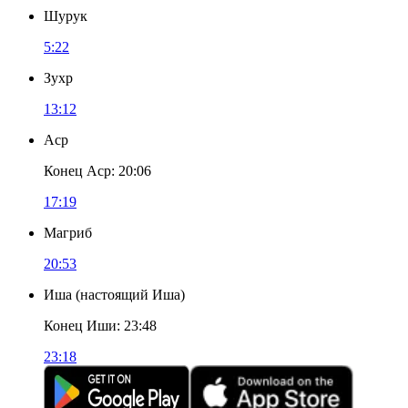
Шурук
5:22
Зухр
13:12
Аср
Конец Аср
:
20:06
17:19
Магриб
20:53
Иша
(
настоящий Иша
)
Конец Иши
:
23:48
23:18