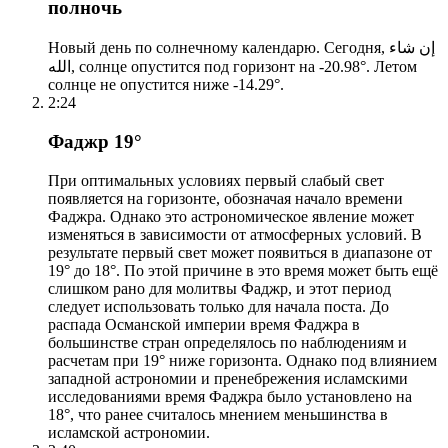
полночь
Новый день по солнечному календарю. Сегодня, إن شاء
الله, солнце опустится под горизонт на -20.98°. Летом
солнце не опустится ниже -14.29°.
2:24
Фаджр 19°
При оптимальных условиях первый слабый свет
появляется на горизонте, обозначая начало времени
Фаджра. Однако это астрономическое явление может
изменяться в зависимости от атмосферных условий. В
результате первый свет может появиться в диапазоне от
19° до 18°. По этой причине в это время может быть ещё
слишком рано для молитвы Фаджр, и этот период
следует использовать только для начала поста. До
распада Османской империи время Фаджра в
большинстве стран определялось по наблюдениям и
расчетам при 19° ниже горизонта. Однако под влиянием
западной астрономии и пренебрежения исламскими
исследованиями время Фаджра было установлено на
18°, что ранее считалось мнением меньшинства в
исламской астрономии.