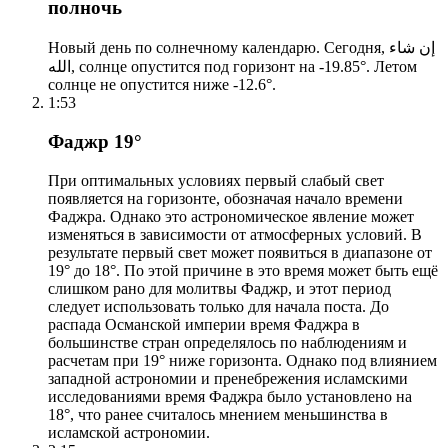
полночь
Новый день по солнечному календарю. Сегодня, إن شاء
الله, солнце опустится под горизонт на -19.85°. Летом
солнце не опустится ниже -12.6°.
1:53
Фаджр 19°
При оптимальных условиях первый слабый свет
появляется на горизонте, обозначая начало времени
Фаджра. Однако это астрономическое явление может
изменяться в зависимости от атмосферных условий. В
результате первый свет может появиться в диапазоне от
19° до 18°. По этой причине в это время может быть ещё
слишком рано для молитвы Фаджр, и этот период
следует использовать только для начала поста. До
распада Османской империи время Фаджра в
большинстве стран определялось по наблюдениям и
расчетам при 19° ниже горизонта. Однако под влиянием
западной астрономии и пренебрежения исламскими
исследованиями время Фаджра было установлено на
18°, что ранее считалось мнением меньшинства в
исламской астрономии.