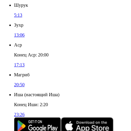
Шурук
5:13
Зухр
13:06
Аср
Конец Аср
:
20:00
17:13
Магриб
20:50
Иша
(
настоящий Иша
)
Конец Иши
:
2:20
23:26