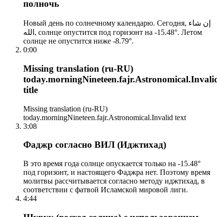
полночь
Новый день по солнечному календарю. Сегодня, إن شاء
الله, солнце опустится под горизонт на -15.48°. Летом
солнце не опустится ниже -8.79°.
0:00
Missing translation (ru-RU)
today.morningNineteen.fajr.Astronomical.Invali
title
Missing translation (ru-RU)
today.morningNineteen.fajr.Astronomical.Invalid text
3:08
Фаджр согласно ВИЛ (Иджтихад)
В это время года солнце опускается только на -15.48°
под горизонт, и настоящего Фаджра нет. Поэтому время
молитвы рассчитывается согласно методу иджтихад, в
соответствии с фатвой Исламской мировой лиги.
4:44