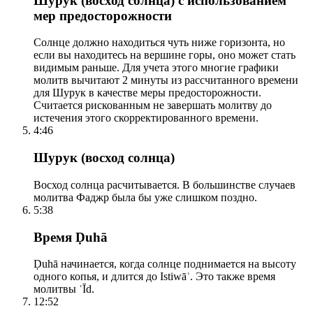
Шурук (восход солнца) с использованием
мер предосторожности
Солнце должно находиться чуть ниже горизонта, но
если вы находитесь на вершине горы, оно может стать
видимым раньше. Для учета этого многие графики
молитв вычитают 2 минуты из рассчитанного времени
для Шурук в качестве меры предосторожности.
Считается рискованным не завершать молитву до
истечения этого скорректированного времени.
4:46
Шурук (восход солнца)
Восход солнца расчитывается. В большинстве случаев
молитва Фаджр была бы уже слишком поздно.
5:38
Время Ḍuhā
Ḍuhā начинается, когда солнце поднимается на высоту
одного копья, и длится до Istiwāʾ. Это также время
молитвы ʿĪd.
12:52