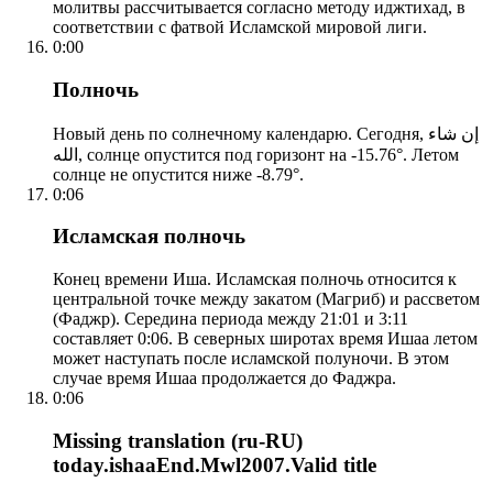
молитвы рассчитывается согласно методу иджтихад, в
соответствии с фатвой Исламской мировой лиги.
0:00
Полночь
Новый день по солнечному календарю. Сегодня, إن شاء
الله, солнце опустится под горизонт на -15.76°. Летом
солнце не опустится ниже -8.79°.
0:06
Исламская полночь
Конец времени Иша. Исламская полночь относится к
центральной точке между закатом (Магриб) и рассветом
(Фаджр). Середина периода между 21:01 и 3:11
составляет 0:06. В северных широтах время Ишаа летом
может наступать после исламской полуночи. В этом
случае время Ишаа продолжается до Фаджра.
0:06
Missing translation (ru-RU)
today.ishaaEnd.Mwl2007.Valid title