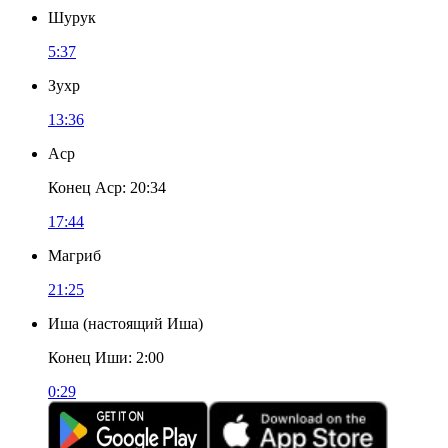
Шурук
5:37
Зухр
13:36
Аср
Конец Аср
:
20:34
17:44
Магриб
21:25
Иша
(
настоящий Иша
)
Конец Иши
:
2:00
0:29