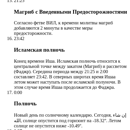
21:25
Магриб с Введенными Предосторожностями
Согласно фетве ВИЛ, к времени молитвы магриб
добавляются 2 минуты в качестве меры
предосторожности.
23:42
Исламская полночь
Конец времени Иша. Исламская полночь относится к
центральной точке между закатом (Магриб) и рассветом
(Фаджр). Середина периода между 21:25 и 2:00
составляет 23:42. В северных широтах время Ишаа
летом может наступать после исламской полуночи. В
этом случае время Ишаа продолжается до Фаджра.
0:00
Полночь
Новый день по солнечному календарю. Сегодня, إن شاء
الله, солнце опустится под горизонт на -18.32°. Летом
солнце не опустится ниже -10.49°.