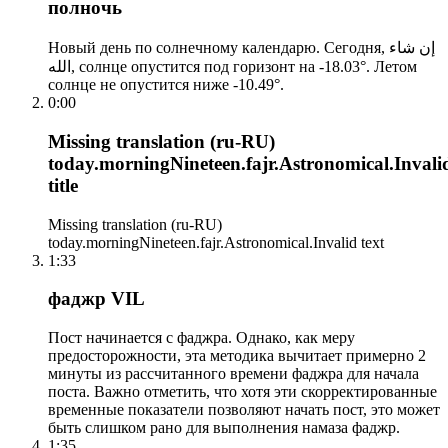
полночь
Новый день по солнечному календарю. Сегодня, إن شاء
الله, солнце опустится под горизонт на -18.03°. Летом
солнце не опустится ниже -10.49°.
0:00
Missing translation (ru-RU)
today.morningNineteen.fajr.Astronomical.Invali
title
Missing translation (ru-RU)
today.morningNineteen.fajr.Astronomical.Invalid text
1:33
фаджр VIL
Пост начинается с фаджра. Однако, как меру
предосторожности, эта методика вычитает примерно 2
минуты из рассчитанного времени фаджра для начала
поста. Важно отметить, что хотя эти скорректированные
временные показатели позволяют начать пост, это может
быть слишком рано для выполнения намаза фаджр.
1:35