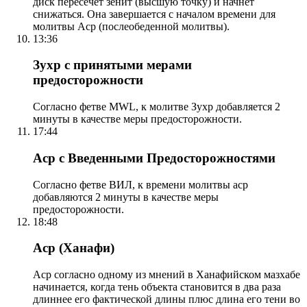
диск пересечет зенит (высшую точку) и начнет
снижаться. Она завершается с началом времени для
молитвы Аср (послеобеденной молитвы).
13:36
Зухр с принятыми мерами
предосторожности
Согласно фетве MWL, к молитве Зухр добавляется 2
минуты в качестве меры предосторожности.
17:44
Аср с Введенными Предосторожностями
Согласно фетве ВИЛ, к времени молитвы аср
добавляются 2 минуты в качестве меры
предосторожности.
18:48
Аср (Ханафи)
Аср согласно одному из мнений в Ханафийском мазхабе
начинается, когда тень объекта становится в два раза
длиннее его фактической длины плюс длина его тени во