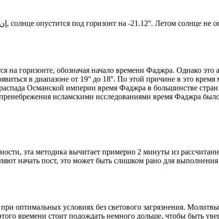
Новый день по солнечному календарю. Сегодня, إن شاء الله, солнце опустится под горизонт на -21.12°. Ле
я на горизонте, обозначая начало времени Фаджра. Однако это 
явиться в диапазоне от 19° до 18°. По этой причине в это врем
До распада Османской империи время Фаджра в большинстве стран
 пренебрежения исламскими исследованиями время Фаджра было у
ности, эта методика вычитает примерно 2 минуты из рассчитанн
ляют начать пост, это может быть слишком рано для выполнения
 при оптимальных условиях без светового загрязнения. Молитвы
этого времени стоит подождать немного дольше, чтобы быть уве