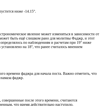
том солнце не опустится ниже -14.15°.
астрономическое явление может изменяться в зависимости от
я может быть ещё слишком рано для молитвы Фаджр, и этот
 определялось по наблюдениям и расчетам при 19° ниже
становлено на 18°, что ранее считалось мнением
ого времени фаджра для начала поста. Важно отметить, что
 намаза фаджр.
, совершенные после этого времени, считаются
ренным, что время действительно наступило.