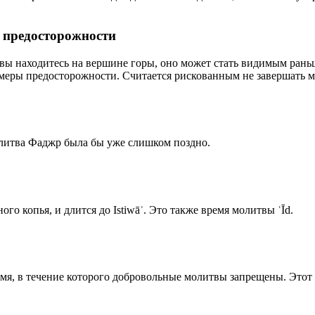
р предосторожности
 вы находитесь на вершине горы, оно может стать видимым рань
меры предосторожности. Считается рискованным не завершать м
олитва Фаджр была бы уже слишком поздно.
го копья, и длится до Istiwāʾ. Это также время молитвы ʿĪd.
емя, в течение которого добровольные молитвы запрещены. Этот 