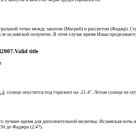
альной точке между закатом (Магриб) и рассветом (Фаджр). Сере
сле исламской полуночи. В этом случае время Ишаа продолжаетс
007.Valid title
t
Новый день по солнечному календарю. Сегодня, إن شاء الله, солнце опустится под горизонт на -21.4°. Лето
то лучшее время для дополнительной молитвы. Исламская ночь на
50 до Фаджра (2:47).