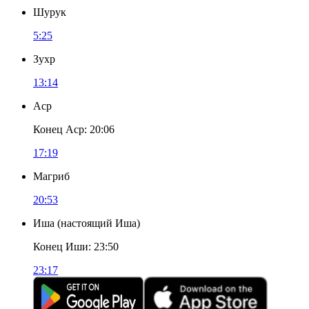
Шурук
5:25
Зухр
13:14
Аср
Конец Аср
:
20:06
17:19
Магриб
20:53
Иша
(
настоящий Иша
)
Конец Иши
:
23:50
23:17