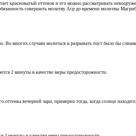
етает красноватый оттенок и его можно рассматривать невооруж
 обязанность совершить молитву Аср до времени молитвы Магриб
рю. Во многих случаях молиться и разрывать пост было бы слишк
ются 2 минуты в качестве меры предосторожности.
 оттенка вечерней зари, примерно тогда, когда солнце находитс
я 2 минуты в качестве меры предосторожности.