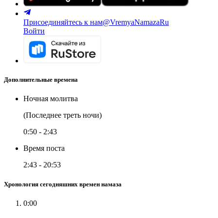
Присоединяйтесь к нам
@VremyaNamazaRu
Войти
Дополнительные времена
Ночная молитва
(Последнее треть ночи)
0:50
-
2:43
Время поста
2:43
-
20:53
Хронология сегодняшних времен намаза
0:00