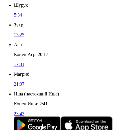
Шурук
5:34
Зухр
13:25
Аср
Конец Аср
:
20:17
17:31
Магриб
21:07
Иша
(
настоящий Иша
)
Конец Иши
:
2:41
23:43