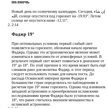
полночь
Новый день по солнечному календарю. Сегодня, إن شاء
الله, солнце опустится под горизонт на -19.93°. Летом
солнце не опустится ниже -12.11°.
2:14
Фаджр 19°
При оптимальных условиях первый слабый свет
появляется на горизонте, обозначая начало времени
Фаджра. Однако это астрономическое явление может
изменяться в зависимости от атмосферных условий. В
результате первый свет может появиться в диапазоне от
19° до 18°. По этой причине в это время может быть ещё
слишком рано для молитвы Фаджр, и этот период
следует использовать только для начала поста. До
распада Османской империи время Фаджра в
большинстве стран определялось по наблюдениям и
расчетам при 19° ниже горизонта. Однако под влиянием
западной астрономии и пренебрежения исламскими
исследованиями время Фаджра было установлено на
18°, что ранее считалось мнением меньшинства в
исламской астрономии.