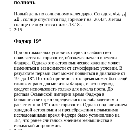
полночь
Новый день по солнечному календарю. Сегодня, إن شاء
الله, солнце опустится под горизонт на -20.43°. Летом
солнце не опустится ниже -13.18°.
2:15
Фаджр 19°
При оптимальных условиях первый слабый свет
появляется на горизонте, обозначая начало времени
Фаджра. Однако это астрономическое явление может
изменяться в зависимости от атмосферных условий. В
результате первый свет может появиться в диапазоне от
19° до 18°. По этой причине в это время может быть ещё
слишком рано для молитвы Фаджр, и этот период
следует использовать только для начала поста. До
распада Османской империи время Фаджра в
большинстве стран определялось по наблюдениям и
расчетам при 19° ниже горизонта. Однако под влиянием
западной астрономии и пренебрежения исламскими
исследованиями время Фаджра было установлено на
18°, что ранее считалось мнением меньшинства в
исламской астрономии.