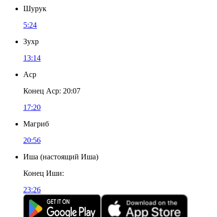
Шурук
5:24
Зухр
13:14
Аср
Конец Аср
:
20:07
17:20
Магриб
20:56
Иша
(
настоящий Иша
)
Конец Иши
:
23:26