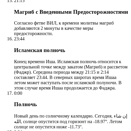
21:15
Магриб с Введенными Предосторожностями
Согласно фетве ВИЛ, к времени молитвы магриб
добавляются 2 минуты в качестве меры
предосторожности.
23:44
Исламская полночь
Конец времени Иша. Исламская полночь относится к
центральной точке между закатом (Магриб) и рассветом
(Фаджр). Середина периода между 21:15 и 2:14
составляет 23:44. В северных широтах время Ишаа
летом может наступать после исламской полуночи. В
этом случае время Ишаа продолжается до Фаджра.
0:00
Полночь
Новый день по солнечному календарю. Сегодня, إن شاء
الله, солнце опустится под горизонт на -18.97°. Летом
солнце не опустится ниже -11.73°.