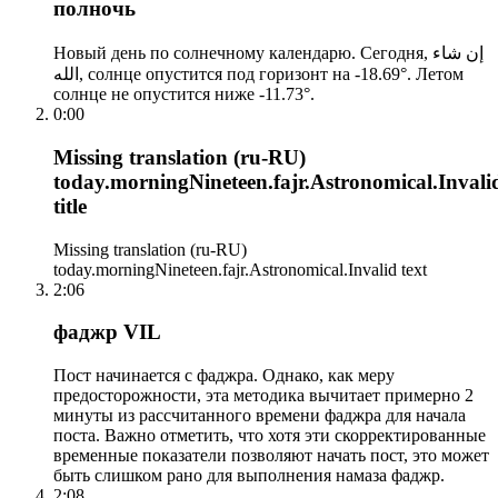
полночь
Новый день по солнечному календарю. Сегодня, إن شاء
الله, солнце опустится под горизонт на -18.69°. Летом
солнце не опустится ниже -11.73°.
0:00
Missing translation (ru-RU)
today.morningNineteen.fajr.Astronomical.Invali
title
Missing translation (ru-RU)
today.morningNineteen.fajr.Astronomical.Invalid text
2:06
фаджр VIL
Пост начинается с фаджра. Однако, как меру
предосторожности, эта методика вычитает примерно 2
минуты из рассчитанного времени фаджра для начала
поста. Важно отметить, что хотя эти скорректированные
временные показатели позволяют начать пост, это может
быть слишком рано для выполнения намаза фаджр.
2:08