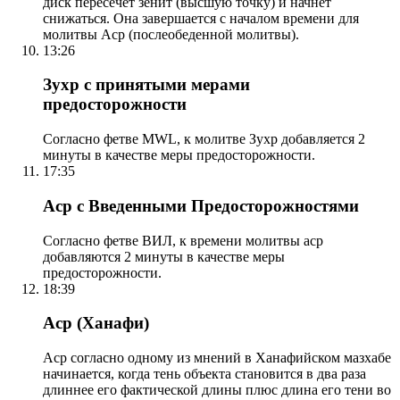
диск пересечет зенит (высшую точку) и начнет
снижаться. Она завершается с началом времени для
молитвы Аср (послеобеденной молитвы).
13:26
Зухр с принятыми мерами
предосторожности
Согласно фетве MWL, к молитве Зухр добавляется 2
минуты в качестве меры предосторожности.
17:35
Аср с Введенными Предосторожностями
Согласно фетве ВИЛ, к времени молитвы аср
добавляются 2 минуты в качестве меры
предосторожности.
18:39
Аср (Ханафи)
Аср согласно одному из мнений в Ханафийском мазхабе
начинается, когда тень объекта становится в два раза
длиннее его фактической длины плюс длина его тени во