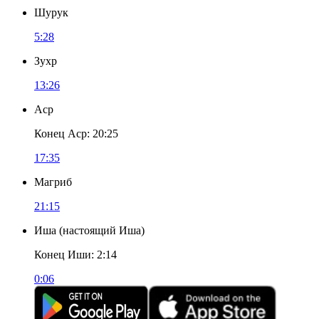
Шурук
5:28
Зухр
13:26
Аср
Конец Аср
:
20:25
17:35
Магриб
21:15
Иша
(
настоящий Иша
)
Конец Иши
:
2:14
0:06