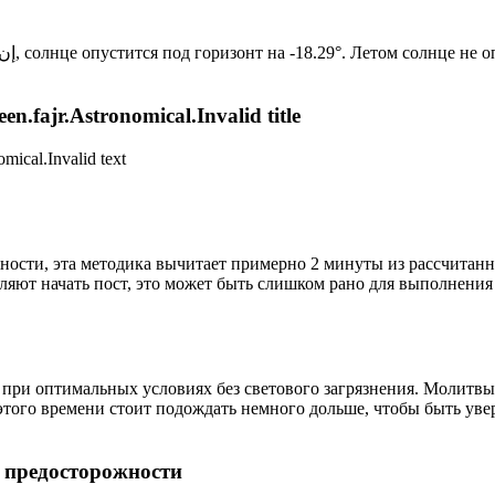
Новый день по солнечному календарю. Сегодня, إن شاء الله, солнце опустится под горизонт на -18.29°. Лет
n.fajr.Astronomical.Invalid title
mical.Invalid text
ности, эта методика вычитает примерно 2 минуты из рассчитанн
ляют начать пост, это может быть слишком рано для выполнения
 при оптимальных условиях без светового загрязнения. Молитвы
этого времени стоит подождать немного дольше, чтобы быть уве
р предосторожности