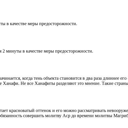
ты в качестве меры предосторожности.
я 2 минуты в качестве меры предосторожности.
чинается, когда тень объекта становится в два раза длиннее ег
ие Ханафи. Не все Ханафиты разделяют это мнение. Такие страны,
етает красноватый оттенок и его можно рассматривать невооруж
 обязанность совершить молитву Аср до времени молитвы Магриб