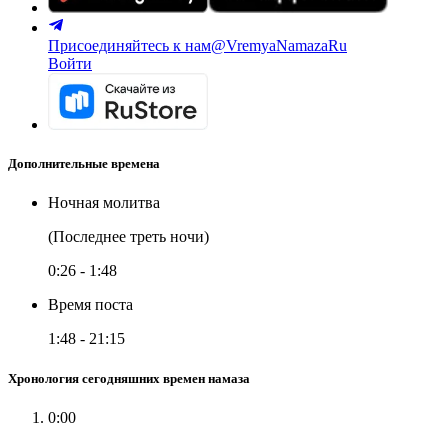
Присоединяйтесь к нам
@VremyaNamazaRu
Войти
Дополнительные времена
Ночная молитва
(Последнее треть ночи)
0:26
-
1:48
Время поста
1:48
-
21:15
Хронология сегодняшних времен намаза
0:00