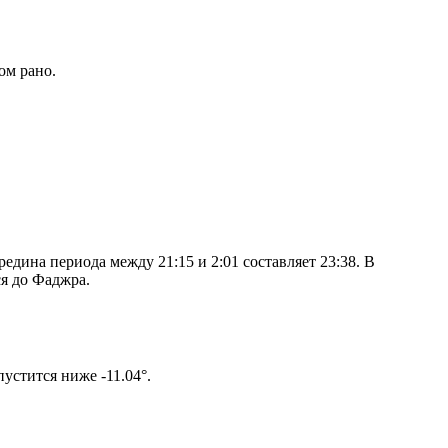
ом рано.
дина периода между 21:15 и 2:01 составляет 23:38. В
я до Фаджра.
ом солнце не опустится ниже -11.04°.