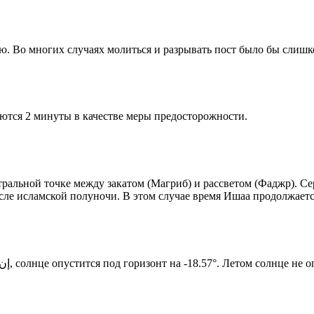
рю. Во многих случаях молиться и разрывать пост было бы слишк
ются 2 минуты в качестве меры предосторожности.
альной точке между закатом (Магриб) и рассветом (Фаджр). Сере
сле исламской полуночи. В этом случае время Ишаа продолжаетс
Новый день по солнечному календарю. Сегодня, إن شاء الله, солнце опустится под горизонт на -18.57°. Лет