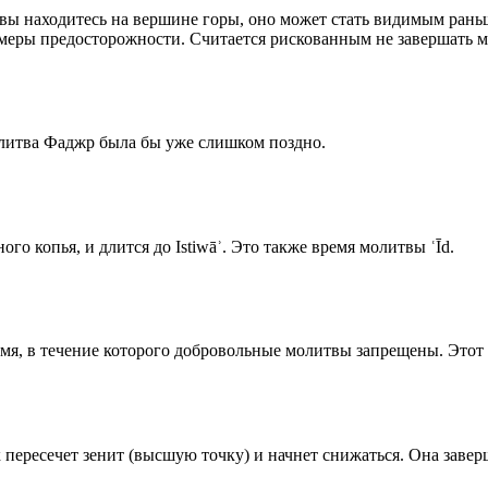
 вы находитесь на вершине горы, оно может стать видимым рань
меры предосторожности. Считается рискованным не завершать м
олитва Фаджр была бы уже слишком поздно.
го копья, и длится до Istiwāʾ. Это также время молитвы ʿĪd.
емя, в течение которого добровольные молитвы запрещены. Этот 
к пересечет зенит (высшую точку) и начнет снижаться. Она заве