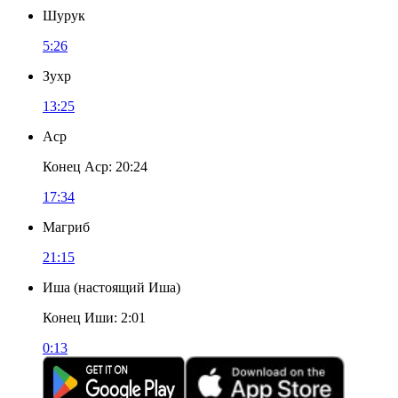
Шурук
5:26
Зухр
13:25
Аср
Конец Аср
:
20:24
17:34
Магриб
21:15
Иша
(
настоящий Иша
)
Конец Иши
:
2:01
0:13