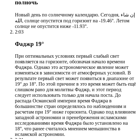
полночь
Новый день по солнечному календарю. Сегодня, إن شاء
الله, солнце опустится под горизонт на -19.46°. Летом
солнце не опустится ниже -11.93°.
2:03
Фаджр 19°
При оптимальных условиях первый слабый свет
появляется на горизонте, обозначая начало времени
Фаджра. Однако это астрономическое явление может
изменяться в зависимости от атмосферных условий. В
результате первый свет может появиться в диапазоне от
19° до 18°. По этой причине в это время может быть ещё
слишком рано для молитвы Фаджр, и этот период
следует использовать только для начала поста. До
распада Османской империи время Фаджра в
большинстве стран определялось по наблюдениям и
расчетам при 19° ниже горизонта. Однако под влиянием
западной астрономии и пренебрежения исламскими
исследованиями время Фаджра было установлено на
18°, что ранее считалось мнением меньшинства в
исламской астрономии.