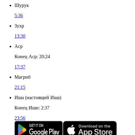
Шурук
5:36
Зухр
13:30
Аср
Конец Аср
:
20:24
17:37
Магриб
21:15
Иша
(
настоящий Иша
)
Конец Иши
:
2:37
23:56