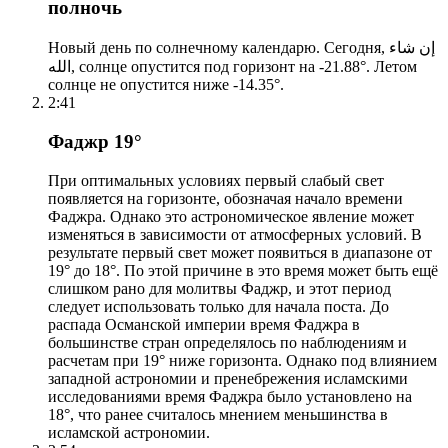
полночь
Новый день по солнечному календарю. Сегодня, إن شاء
الله, солнце опустится под горизонт на -21.88°. Летом
солнце не опустится ниже -14.35°.
2:41
Фаджр 19°
При оптимальных условиях первый слабый свет
появляется на горизонте, обозначая начало времени
Фаджра. Однако это астрономическое явление может
изменяться в зависимости от атмосферных условий. В
результате первый свет может появиться в диапазоне от
19° до 18°. По этой причине в это время может быть ещё
слишком рано для молитвы Фаджр, и этот период
следует использовать только для начала поста. До
распада Османской империи время Фаджра в
большинстве стран определялось по наблюдениям и
расчетам при 19° ниже горизонта. Однако под влиянием
западной астрономии и пренебрежения исламскими
исследованиями время Фаджра было установлено на
18°, что ранее считалось мнением меньшинства в
исламской астрономии.