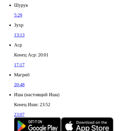
Шурук
5:29
Зухр
13:13
Аср
Конец Аср
:
20:01
17:17
Магриб
20:48
Иша
(
настоящий Иша
)
Конец Иши
:
23:52
23:07