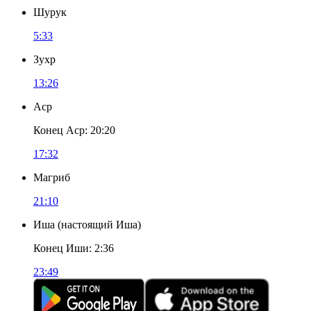
Шурук
5:33
Зухр
13:26
Аср
Конец Аср
:
20:20
17:32
Магриб
21:10
Иша
(
настоящий Иша
)
Конец Иши
:
2:36
23:49