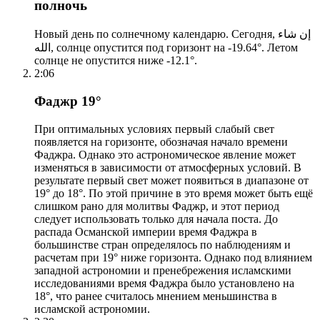
полночь
Новый день по солнечному календарю. Сегодня, إن شاء
الله, солнце опустится под горизонт на -19.64°. Летом
солнце не опустится ниже -12.1°.
2:06
Фаджр 19°
При оптимальных условиях первый слабый свет
появляется на горизонте, обозначая начало времени
Фаджра. Однако это астрономическое явление может
изменяться в зависимости от атмосферных условий. В
результате первый свет может появиться в диапазоне от
19° до 18°. По этой причине в это время может быть ещё
слишком рано для молитвы Фаджр, и этот период
следует использовать только для начала поста. До
распада Османской империи время Фаджра в
большинстве стран определялось по наблюдениям и
расчетам при 19° ниже горизонта. Однако под влиянием
западной астрономии и пренебрежения исламскими
исследованиями время Фаджра было установлено на
18°, что ранее считалось мнением меньшинства в
исламской астрономии.