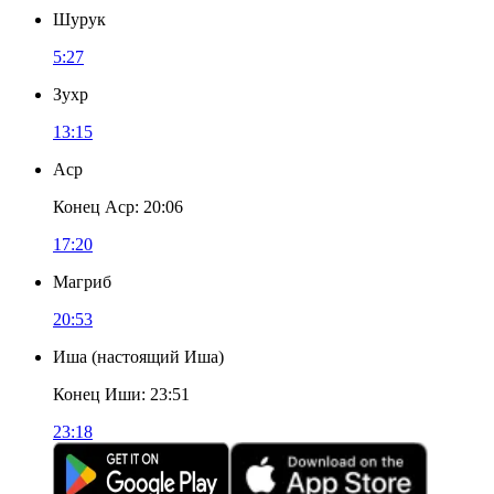
Шурук
5:27
Зухр
13:15
Аср
Конец Аср
:
20:06
17:20
Магриб
20:53
Иша
(
настоящий Иша
)
Конец Иши
:
23:51
23:18