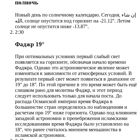
полночь
Новый день по солнечному календарю. Сегодня, إن شاء
الله, солнце опустится под горизонт на -21.12°. Летом
солнце не опустится ниже -13.87°.
2:30
Фаджр 19°
При оптимальных условиях первый слабый свет
появляется на горизонте, обозначая начало времени
Фаджра. Однако это астрономическое явление может
изменяться в зависимости от атмосферных условий. В
результате первый свет может появиться в диапазоне от
19° до 18°. По этой причине в это время может быть ещё
слишком рано для молитвы Фаджр, и этот период
следует использовать только для начала поста. До
распада Османской империи время Фаджра в
большинстве стран определялось по наблюдениям и
расчетам при 19° ниже горизонта. Однако под влиянием
западной астрономии и пренебрежения исламскими
исследованиями время Фаджра было установлено на
18°, что ранее считалось мнением меньшинства в
исламской астрономии.